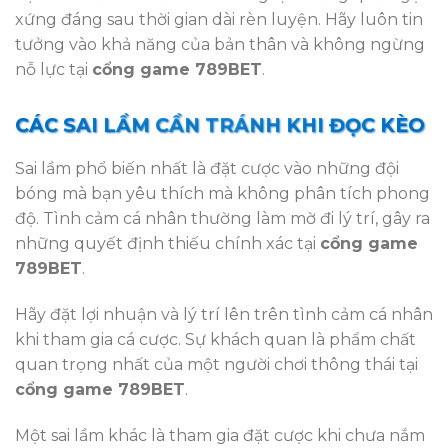
xứng đáng sau thời gian dài rèn luyện. Hãy luôn tin
tưởng vào khả năng của bản thân và không ngừng
nỗ lực tại
cổng game 789BET
.
CÁC SAI LẦM CẦN TRÁNH KHI ĐỌC KÈO
Sai lầm phổ biến nhất là đặt cược vào những đội
bóng mà bạn yêu thích mà không phân tích phong
độ. Tình cảm cá nhân thường làm mờ đi lý trí, gây ra
những quyết định thiếu chính xác tại
cổng game
789BET
.
Hãy đặt lợi nhuận và lý trí lên trên tình cảm cá nhân
khi tham gia cá cược. Sự khách quan là phẩm chất
quan trọng nhất của một người chơi thông thái tại
cổng game 789BET
.
Một sai lầm khác là tham gia đặt cược khi chưa nắm