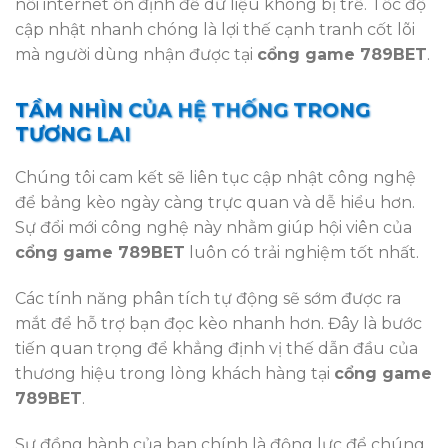
nối internet ổn định để dữ liệu không bị trễ. Tốc độ
cập nhật nhanh chóng là lợi thế cạnh tranh cốt lõi
mà người dùng nhận được tại
cổng game 789BET
.
TẦM NHÌN CỦA HỆ THỐNG TRONG
TƯƠNG LAI
Chúng tôi cam kết sẽ liên tục cập nhật công nghệ
để bảng kèo ngày càng trực quan và dễ hiểu hơn.
Sự đổi mới công nghệ này nhằm giúp hội viên của
cổng game 789BET
luôn có trải nghiệm tốt nhất.
Các tính năng phân tích tự động sẽ sớm được ra
mắt để hỗ trợ bạn đọc kèo nhanh hơn. Đây là bước
tiến quan trọng để khẳng định vị thế dẫn đầu của
thương hiệu trong lòng khách hàng tại
cổng game
789BET
.
Sự đồng hành của bạn chính là động lực để chúng