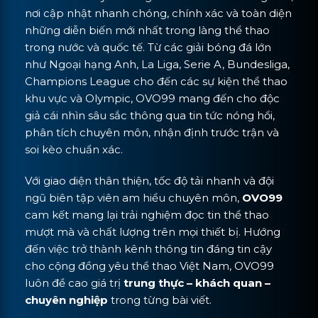
nơi cập nhật nhanh chóng, chính xác và toàn diện
những diễn biến mới nhất trong làng thể thao
trong nước và quốc tế. Từ các giải bóng đá lớn
như Ngoại hạng Anh, La Liga, Serie A, Bundesliga,
Champions League cho đến các sự kiện thể thao
khu vực và Olympic, OVO99 mang đến cho độc
giả cái nhìn sâu sắc thông qua tin tức nóng hổi,
phân tích chuyên môn, nhận định trước trận và
soi kèo chuẩn xác.
Với giao diện thân thiện, tốc độ tải nhanh và đội
ngũ biên tập viên am hiểu chuyên môn,
OVO99
cam kết mang lại trải nghiệm đọc tin thể thao
mượt mà và chất lượng trên mọi thiết bị. Hướng
đến việc trở thành kênh thông tin đáng tin cậy
cho cộng đồng yêu thể thao Việt Nam, OVO99
luôn đề cao giá trị
trung thực – khách quan –
chuyên nghiệp
trong từng bài viết.