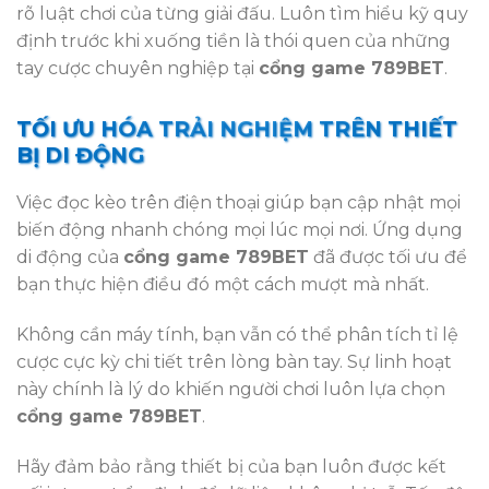
rõ luật chơi của từng giải đấu. Luôn tìm hiểu kỹ quy
định trước khi xuống tiền là thói quen của những
tay cược chuyên nghiệp tại
cổng game 789BET
.
TỐI ƯU HÓA TRẢI NGHIỆM TRÊN THIẾT
BỊ DI ĐỘNG
Việc đọc kèo trên điện thoại giúp bạn cập nhật mọi
biến động nhanh chóng mọi lúc mọi nơi. Ứng dụng
di động của
cổng game 789BET
đã được tối ưu để
bạn thực hiện điều đó một cách mượt mà nhất.
Không cần máy tính, bạn vẫn có thể phân tích tỉ lệ
cược cực kỳ chi tiết trên lòng bàn tay. Sự linh hoạt
này chính là lý do khiến người chơi luôn lựa chọn
cổng game 789BET
.
Hãy đảm bảo rằng thiết bị của bạn luôn được kết