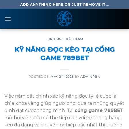
Skip
ADD ANYTHING HERE OR JUST REMOVE IT...
to
content
TIN TỨC THỂ THAO
KỸ NĂNG ĐỌC KÈO TẠI CỔNG
GAME 789BET
POSTED ON
MAY 24, 2026
BY
ADMINPBN
Việc nắm bắt chính xác kỹ năng đọc tỷ lệ cược là
chìa khóa vàng giúp người chơi đưa ra những quyết
định đặt cược thông minh. Tại
cổng game 789BET
,
mỗi hội viên đều có thể tiếp cận với hệ thống bảng
kèo đa dạng và chuyên nghiệp bậc nhất thị trường