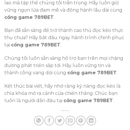
lao mà tập thể chúng tôi trân trọng. Hãy luôn giữ
vững ngọn lửa đam mê và đồng hành lâu dài cùng
cổng game 789BET
.
Bạn đã sẵn sàng để trở thành cao thủ đọc kèo thực
thụ chưa? Hãy bắt đầu ngay hành trình chinh phục
tại
cổng game 789BET
.
Chúng tôi luôn sẵn sàng hỗ trợ bạn trên mọi chặng
đường phát triển sắp tới. Hãy luôn vững tin và
thành công vang dội cùng
cổng game 789BET
.
Kết thúc bài viết, hãy nhớ rằng kỹ năng đọc kèo là
chìa khóa mở ra cánh cửa chiến thắng. Chúc bạn
luôn là người dẫn đầu tại
cổng game 789BET
.