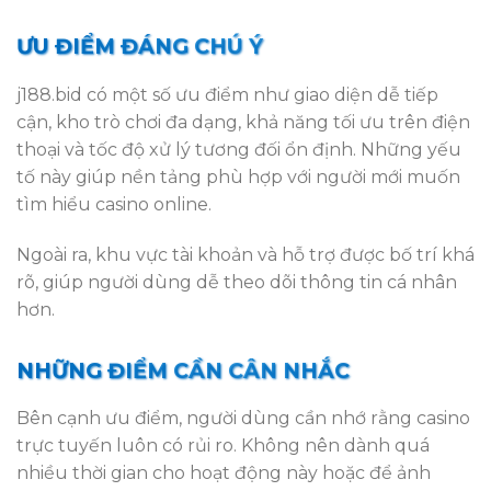
ƯU ĐIỂM ĐÁNG CHÚ Ý
j188.bid có một số ưu điểm như giao diện dễ tiếp
cận, kho trò chơi đa dạng, khả năng tối ưu trên điện
thoại và tốc độ xử lý tương đối ổn định. Những yếu
tố này giúp nền tảng phù hợp với người mới muốn
tìm hiểu casino online.
Ngoài ra, khu vực tài khoản và hỗ trợ được bố trí khá
rõ, giúp người dùng dễ theo dõi thông tin cá nhân
hơn.
NHỮNG ĐIỂM CẦN CÂN NHẮC
Bên cạnh ưu điểm, người dùng cần nhớ rằng casino
trực tuyến luôn có rủi ro. Không nên dành quá
nhiều thời gian cho hoạt động này hoặc để ảnh