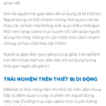
quan sát.
Đối với người mới, giao diện dễ sử dụng là lợi thế lớn.
Người dùng có thể nhanh chóng làm quen với các
thao tác cơ bản mà không mất quá nhiều thời gian.
Một nền tảng casino trực tuyến tốt cần giúp người
dùng tìm thấy thông tin cần thiết một cách nhanh
chóng và hạn chế thao tác nhầm.
Ngoài ra, giao diện gọn gàng cũng giúp trải nghiệm
trở nên thoải mái hơn, đặc biệt khi sử dụng trong
thời gian ngắn để giải trí.
TRẢI NGHIỆM TRÊN THIẾT BỊ DI ĐỘNG
j188.bid có khả năng hiển thị khá tốt trên điện thoại.
Đây là điểm quan trọng vì phần lớn người dùng
hiện nay thường truy cập casino trực tuyến bằng