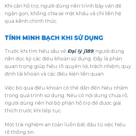
Khi cần hỗ trợ, người dùng nên trình bày vấn đề
ngắn gọn, không chia sẻ mật khẩu và chỉ liên hệ
qua kênh chính thức.
TÍNH MINH BẠCH KHI SỬ DỤNG
Trước khi tìm hiểu sâu về
Đại lý j189
, người dùng
nên đọc kỹ các điều khoản sử dụng. Đây là phần
quan trọng giúp hiểu rõ quyền lợi, trách nhiệm, quy
định tài khoản và các điều kiện liên quan.
Việc bỏ qua điều khoản có thể dẫn đến hiểu nhầm
trong quá trình sử dụng. Nếu có nội dung chưa rõ,
người dùng nên hỏi bộ phận hỗ trợ để được giải
thích trước khi tiếp tục.
Một trải nghiệm an toàn luôn bắt đầu từ việc hiểu
rõ thông tin.