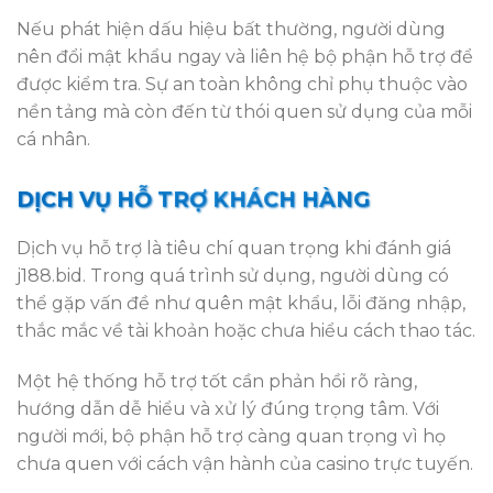
Nếu phát hiện dấu hiệu bất thường, người dùng
nên đổi mật khẩu ngay và liên hệ bộ phận hỗ trợ để
được kiểm tra. Sự an toàn không chỉ phụ thuộc vào
nền tảng mà còn đến từ thói quen sử dụng của mỗi
cá nhân.
DỊCH VỤ HỖ TRỢ KHÁCH HÀNG
Dịch vụ hỗ trợ là tiêu chí quan trọng khi đánh giá
j188.bid. Trong quá trình sử dụng, người dùng có
thể gặp vấn đề như quên mật khẩu, lỗi đăng nhập,
thắc mắc về tài khoản hoặc chưa hiểu cách thao tác.
Một hệ thống hỗ trợ tốt cần phản hồi rõ ràng,
hướng dẫn dễ hiểu và xử lý đúng trọng tâm. Với
người mới, bộ phận hỗ trợ càng quan trọng vì họ
chưa quen với cách vận hành của casino trực tuyến.