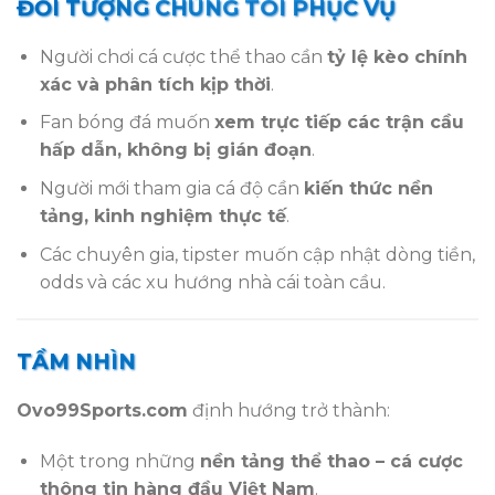
ĐỐI TƯỢNG CHÚNG TÔI PHỤC VỤ
Người chơi cá cược thể thao cần
tỷ lệ kèo chính
xác và phân tích kịp thời
.
Fan bóng đá muốn
xem trực tiếp các trận cầu
hấp dẫn, không bị gián đoạn
.
Người mới tham gia cá độ cần
kiến thức nền
tảng, kinh nghiệm thực tế
.
Các chuyên gia, tipster muốn cập nhật dòng tiền,
odds và các xu hướng nhà cái toàn cầu.
TẦM NHÌN
Ovo99Sports.com
định hướng trở thành:
Một trong những
nền tảng thể thao – cá cược
thông tin hàng đầu Việt Nam
.