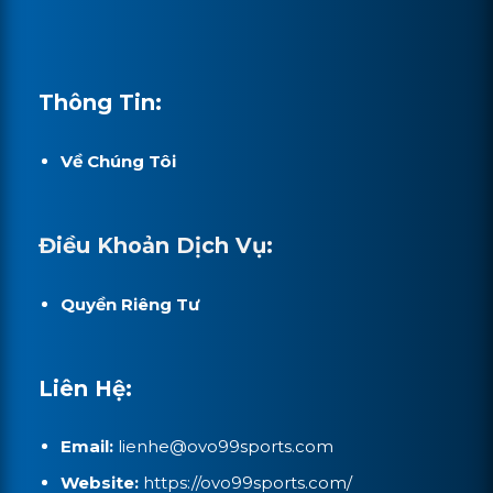
Thông Tin:
Về Chúng Tôi
Điều Khoản Dịch Vụ:
Quyền Riêng Tư
Liên Hệ:
Email:
lienhe@
ovo99sports.com
Website:
https://ovo99sports.com/