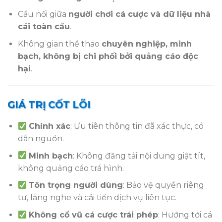
Cầu nối giữa
người chơi cá cược và dữ liệu nhà
cái toàn cầu
.
Không gian thể thao
chuyên nghiệp, minh
bạch, không bị chi phối bởi quảng cáo độc
hại
.
GIÁ TRỊ CỐT LÕI
Chính xác
: Ưu tiên thông tin đã xác thực, có
dẫn nguồn.
Minh bạch
: Không đăng tải nội dung giật tít,
không quảng cáo trá hình.
Tôn trọng người dùng
: Bảo vệ quyền riêng
tư, lắng nghe và cải tiến dịch vụ liên tục.
Không cổ vũ cá cược trái phép
: Hướng tới cá