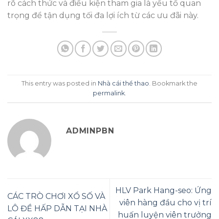
rõ cách thức và điều kiện tham gia là yếu tố quan
trọng để tận dụng tối đa lợi ích từ các ưu đãi này.
This entry was posted in
Nhà cái thể thao
. Bookmark the
permalink
.
ADMINPBN
HLV Park Hang-seo: Ứng
CÁC TRÒ CHƠI XỔ SỐ VÀ
viên hàng đầu cho vị trí
LÔ ĐỀ HẤP DẪN TẠI NHÀ
huấn luyện viên trưởng