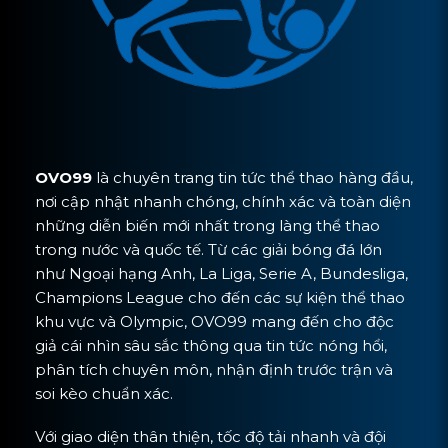
OVO99
là chuyên trang tin tức thể thao hàng đầu,
nơi cập nhật nhanh chóng, chính xác và toàn diện
những diễn biến mới nhất trong làng thể thao
trong nước và quốc tế. Từ các giải bóng đá lớn
như Ngoại hạng Anh, La Liga, Serie A, Bundesliga,
Champions League cho đến các sự kiện thể thao
khu vực và Olympic, OVO99 mang đến cho độc
giả cái nhìn sâu sắc thông qua tin tức nóng hổi,
phân tích chuyên môn, nhận định trước trận và
soi kèo chuẩn xác.
Với giao diện thân thiện, tốc độ tải nhanh và đội