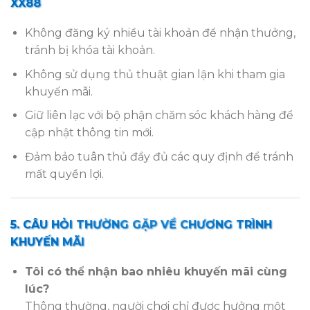
XX88
Không đăng ký nhiều tài khoản để nhận thưởng,
tránh bị khóa tài khoản.
Không sử dụng thủ thuật gian lận khi tham gia
khuyến mãi.
Giữ liên lạc với bộ phận chăm sóc khách hàng để
cập nhật thông tin mới.
Đảm bảo tuân thủ đầy đủ các quy định để tránh
mất quyền lợi.
5. CÂU HỎI THƯỜNG GẶP VỀ CHƯƠNG TRÌNH
KHUYẾN MÃI
Tôi có thể nhận bao nhiêu khuyến mãi cùng
lúc?
Thông thường, người chơi chỉ được hưởng một