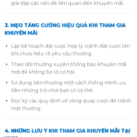
giải đáp các vấn đề liên quan đến khuyến mãi.
3. MẸO TĂNG CƯỜNG HIỆU QUẢ KHI THAM GIA
KHUYẾN MÃI
Lập kế hoạch đặt cược hợp lý, tránh đặt cược lớn
khi chưa hiểu rõ yêu cầu thưởng.
Theo dõi thường xuyên thông báo khuyến mãi
mới để không bỏ lỡ cơ hội.
Sử dụng tiền thưởng một cách thông minh, ưu
tiên những trò chơi bạn có lợi thế.
Đọc kỹ các quy định về vòng quay cược để tránh
mất thưởng.
4. NHỮNG LƯU Ý KHI THAM GIA KHUYẾN MÃI TẠI