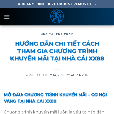
Skip
ADD ANYTHING HERE OR JUST REMOVE IT...
to
content
NHÀ CÁI THỂ THAO
HƯỚNG DẪN CHI TIẾT CÁCH
THAM GIA CHƯƠNG TRÌNH
KHUYẾN MÃI TẠI NHÀ CÁI XX88
POSTED ON
JULY 14, 2025
BY
ADMINPBN
MỞ ĐẦU: CHƯƠNG TRÌNH KHUYẾN MÃI – CƠ HỘI
VÀNG TẠI NHÀ CÁI XX88
Chương trình khuyến mãi luôn là yếu tố hấp dẫn