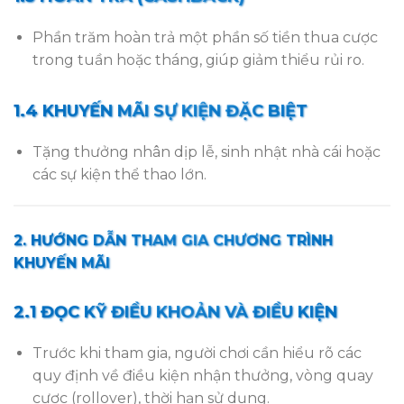
Phần trăm hoàn trả một phần số tiền thua cược
trong tuần hoặc tháng, giúp giảm thiểu rủi ro.
1.4 KHUYẾN MÃI SỰ KIỆN ĐẶC BIỆT
Tặng thưởng nhân dịp lễ, sinh nhật nhà cái hoặc
các sự kiện thể thao lớn.
2. HƯỚNG DẪN THAM GIA CHƯƠNG TRÌNH
KHUYẾN MÃI
2.1 ĐỌC KỸ ĐIỀU KHOẢN VÀ ĐIỀU KIỆN
Trước khi tham gia, người chơi cần hiểu rõ các
quy định về điều kiện nhận thưởng, vòng quay
cược (rollover), thời hạn sử dụng.