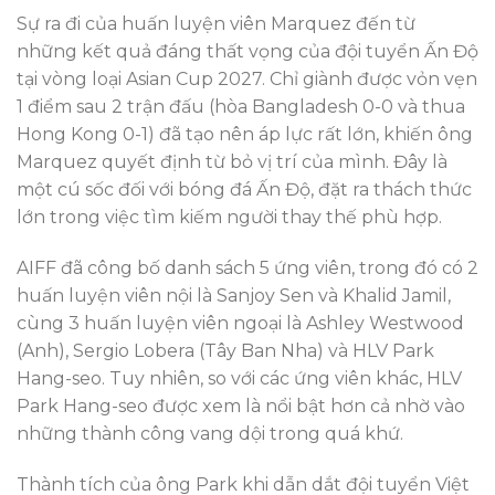
Sự ra đi của huấn luyện viên Marquez đến từ
những kết quả đáng thất vọng của đội tuyển Ấn Độ
tại vòng loại Asian Cup 2027. Chỉ giành được vỏn vẹn
1 điểm sau 2 trận đấu (hòa Bangladesh 0-0 và thua
Hong Kong 0-1) đã tạo nên áp lực rất lớn, khiến ông
Marquez quyết định từ bỏ vị trí của mình. Đây là
một cú sốc đối với bóng đá Ấn Độ, đặt ra thách thức
lớn trong việc tìm kiếm người thay thế phù hợp.
AIFF đã công bố danh sách 5 ứng viên, trong đó có 2
huấn luyện viên nội là Sanjoy Sen và Khalid Jamil,
cùng 3 huấn luyện viên ngoại là Ashley Westwood
(Anh), Sergio Lobera (Tây Ban Nha) và HLV Park
Hang-seo. Tuy nhiên, so với các ứng viên khác, HLV
Park Hang-seo được xem là nổi bật hơn cả nhờ vào
những thành công vang dội trong quá khứ.
Thành tích của ông Park khi dẫn dắt đội tuyển Việt