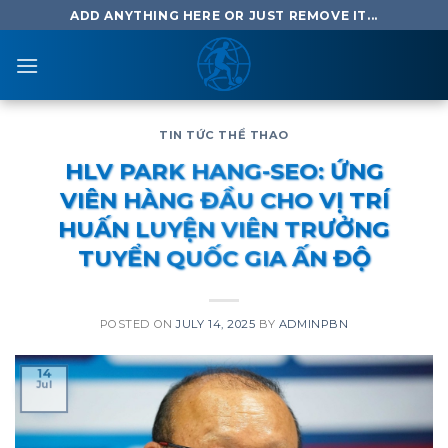
Skip
ADD ANYTHING HERE OR JUST REMOVE IT...
to
content
TIN TỨC THỂ THAO
HLV PARK HANG-SEO: ỨNG
VIÊN HÀNG ĐẦU CHO VỊ TRÍ
HUẤN LUYỆN VIÊN TRƯỞNG
TUYỂN QUỐC GIA ẤN ĐỘ
POSTED ON
JULY 14, 2025
BY
ADMINPBN
14
Jul