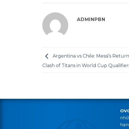
ADMINPBN
Argentina vs Chile: Messi’s Retur
Clash of Titans in World Cup Qualifier
OV
nhữn
hạn