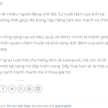
y.
 rất nhiều người đang chờ đợi. Sự xuất hiện của anh tại
n sóng mới, giúp đội bóng này nâng tầm sức mạnh và chi
ấn công sáng tạo và hiệu quả, và Wirtz chính là mảnh gh
 nhãn quan chiến thuật và khả năng dứt điểm của anh sẽ
opp.
ại sự tươi mới cho hàng tiền vệ Liverpool, mà còn là lời
một tài năng trẻ đầy triển vọng. Đây hứa hẹn sẽ là một 
y cạnh tranh mạnh mẽ ở mùa giải tới.
ed in
Tin tức thể thao
. Bookmark the
permalink
.