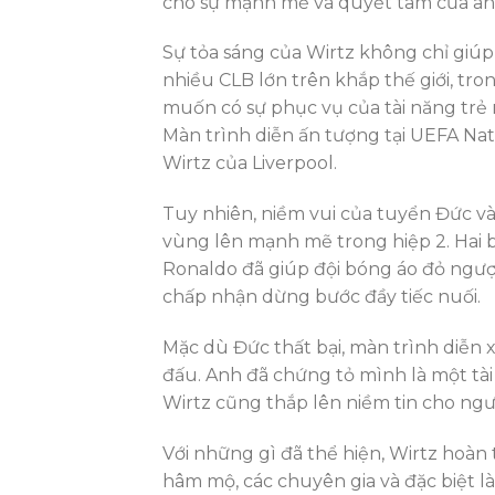
cho sự mạnh mẽ và quyết tâm của an
Sự tỏa sáng của Wirtz không chỉ giúp
nhiều CLB lớn trên khắp thế giới, tr
muốn có sự phục vụ của tài năng trẻ
Màn trình diễn ấn tượng tại UEFA N
Wirtz của Liverpool.
Tuy nhiên, niềm vui của tuyển Đức v
vùng lên mạnh mẽ trong hiệp 2. Hai bà
Ronaldo đã giúp đội bóng áo đỏ ngượ
chấp nhận dừng bước đầy tiếc nuối.
Mặc dù Đức thất bại, màn trình diễn 
đấu. Anh đã chứng tỏ mình là một tài
Wirtz cũng thắp lên niềm tin cho ngư
Với những gì đã thể hiện, Wirtz hoàn
hâm mộ, các chuyên gia và đặc biệt l