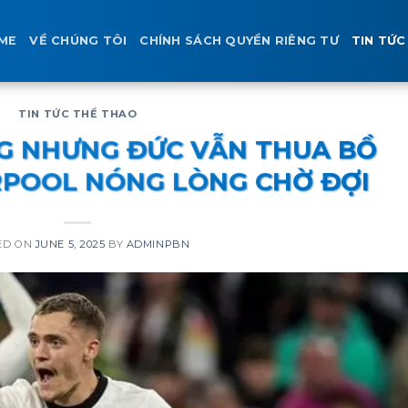
ME
VỀ CHÚNG TÔI
CHÍNH SÁCH QUYỀN RIÊNG TƯ
TIN TỨC
TIN TỨC THỂ THAO
G NHƯNG ĐỨC VẪN THUA BỒ
RPOOL NÓNG LÒNG CHỜ ĐỢI
ED ON
JUNE 5, 2025
BY
ADMINPBN