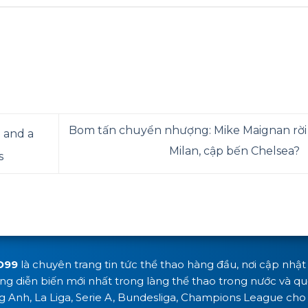
Bom tấn chuyển nhượng: Mike Maignan rời
n and a
Milan, cập bến Chelsea?
s
O99
là chuyên trang tin tức thể thao hàng đầu, nơi cập nhậ
g diễn biến mới nhất trong làng thể thao trong nước và quố
g Anh, La Liga, Serie A, Bundesliga, Champions League cho 