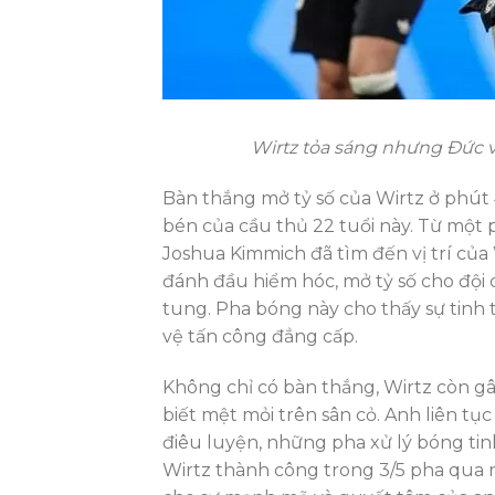
Wirtz tỏa sáng nhưng Đức v
Bàn thắng mở tỷ số của Wirtz ở phút
bén của cầu thủ 22 tuổi này. Từ mộ
Joshua Kimmich đã tìm đến vị trí của 
đánh đầu hiểm hóc, mở tỷ số cho đội
tung. Pha bóng này cho thấy sự tinh t
vệ tấn công đẳng cấp.
Không chỉ có bàn thắng, Wirtz còn gâ
biết mệt mỏi trên sân cỏ. Anh liên 
điêu luyện, những pha xử lý bóng tin
Wirtz thành công trong 3/5 pha qua n