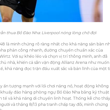
ẫn thua Bồ Đào Nha: Liverpool nóng lòng chờ đợi
 48 là minh chứng rõ ràng nhất cho khả năng săn bàn n
t pha phản công nhanh, đường chuyền chuẩn xác của
Wirtz. Với sự khéo léo và chọn vị trí thông minh, anh đã
 chủ nhà, khiến cả sân vận động Allianz Arena như muốn
ế, khả năng đọc trận đấu xuất sắc và bản lĩnh của một t
y ấn tượng mạnh với lối chơi năng nổ, hoạt động không
tục khuấy đảo hàng phòng ngự Bồ Đào Nha bằng kỹ thuật
h tế và khả năng di chuyển linh hoạt. Thống kê cho thấ
gười và thắng 8/13 pha tranh chấp tay đôi, minh chứng