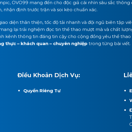
mpic, OVO99 mang đến cho độc giả cái nhìn sâu sắc thông q
 nhận định trước trận và soi kèo chuẩn xác.
giao diện thân thiện, tốc độ tải nhanh và đội ngũ biên tập 
mang lại trải nghiệm đọc tin thể thao mượt mà và chất lượng
nh kênh thông tin đáng tin cậy cho cộng đồng yêu thể thao 
ng thực – khách quan – chuyên nghiệp
trong từng bài viết.
Điều Khoản Dịch Vụ:
Li
Quyền Riêng Tư
E
W
Đ
T
G