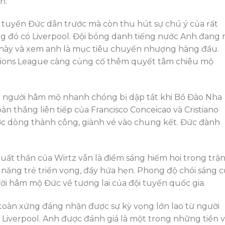
h.
 tuyển Đức dẫn trước mà còn thu hút sự chú ý của rất
ong đó có Liverpool. Đội bóng danh tiếng nước Anh đang 
 này và xem anh là mục tiêu chuyển nhượng hàng đầu.
ations League càng củng cố thêm quyết tâm chiêu mộ
à người hâm mộ nhanh chóng bị dập tắt khi Bồ Đào Nha
n thắng liên tiếp của Francisco Conceicao và Cristiano
c dòng thành công, giành vé vào chung kết. Đức đành
xuất thần của Wirtz vẫn là điểm sáng hiếm hoi trong trậ
 năng trẻ triển vọng, đầy hứa hẹn. Phong độ chói sáng 
ời hâm mộ Đức về tương lai của đội tuyển quốc gia.
 toàn xứng đáng nhận được sự kỳ vọng lớn lao từ người
à Liverpool. Anh được đánh giá là một trong những tiền 