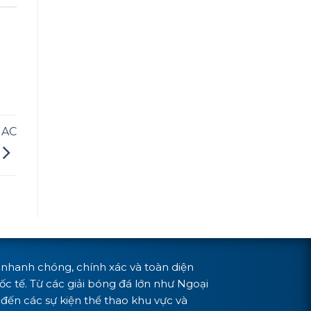
 AC
t nhanh chóng, chính xác và toàn diện
c tế. Từ các giải bóng đá lớn như Ngoại
đến các sự kiện thể thao khu vực và