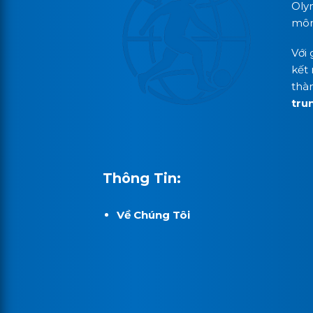
Oly
môn,
Với 
kết 
thà
tru
Thông Tin:
Về Chúng Tôi