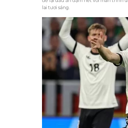
để lại dấu ấn đậm nét với màn trình 
lai tươi sáng.