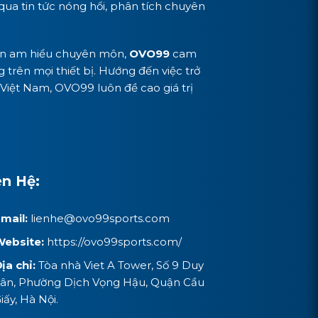
ua tin tức nóng hổi, phân tích chuyên
viên am hiểu chuyên môn,
OVO99
cam
 trên mọi thiết bị. Hướng đến việc trở
Việt Nam, OVO99 luôn đề cao giá trị
ên Hệ:
mail:
lienhe@
ovo99sports.com
ebsite:
https://ovo99sports.com/
ịa chỉ:
Tòa nhà Viet A Tower, Số 9 Duy
ân, Phường Dịch Vọng Hậu, Quận Cầu
iấy, Hà Nội.