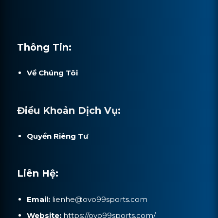
Thông Tin:
Về Chúng Tôi
Điều Khoản Dịch Vụ:
Quyền Riêng Tư
Liên Hệ:
Email:
lienhe@
ovo99sports.com
Website:
https://ovo99sports.com/