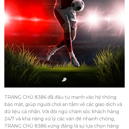
TRANG CHỦ 8386 đã đầu tư mạnh vào hệ thống
bảo mật, giúp người chơi an tâm về các giao dịch và
dữ liệu cá nhân. Với đội ngũ chăm sóc khách hàng
24/7 và khả năng xử lý các vấn đề nhanh chóng,
TRANG CHỦ 8386 xứng đáng là sự lựa chọn hàng