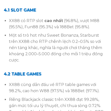
4.1 SLOT GAME
XX88 có RTP slot
cao nhất
(96.8%), vượt M88
(95.5%), Fun88 (95.3%) và 188Bet (95.8%).
Một số trò hot như Sweet Bonanza, Starburst
trên XX88 cho RTP chênh lệch 0.2–0.5% so với
nền tảng khác, nghĩa là người chơi thắng thêm
khoảng 2.000–5.000 đồng cho mỗi 1 triệu đồng
cược.
4.2 TABLE GAMES
XX88 cũng dẫn đầu về RTP table games với
98.2%, cao hơn W88 (97.5%) và 188Bet (97.1%).
Riêng Blackjack classic trên XX88 đạt 99.28%,
gần mức tối ưu lý thuyết, chỉ thua sòng 0.72%.