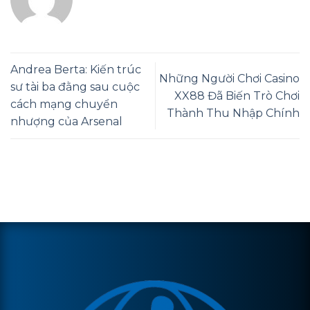
Andrea Berta: Kiến trúc
Những Người Chơi Casino
sư tài ba đằng sau cuộc
XX88 Đã Biến Trò Chơi
cách mạng chuyển
Thành Thu Nhập Chính
nhượng của Arsenal