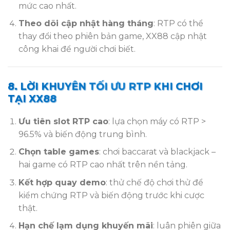
mức cao nhất.
Theo dõi cập nhật hàng tháng
: RTP có thể
thay đổi theo phiên bản game, XX88 cập nhật
công khai để người chơi biết.
8. LỜI KHUYÊN TỐI ƯU RTP KHI CHƠI
TẠI XX88
Ưu tiên slot RTP cao
: lựa chọn máy có RTP >
96.5% và biến động trung bình.
Chọn table games
: chơi baccarat và blackjack –
hai game có RTP cao nhất trên nền tảng.
Kết hợp quay demo
: thử chế độ chơi thử để
kiểm chứng RTP và biến động trước khi cược
thật.
Hạn chế lạm dụng khuyến mãi
: luân phiên giữa