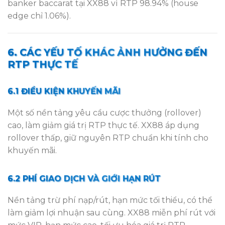
banker baccarat tại XX88 vì RTP 98.94% (house
edge chỉ 1.06%).
6. CÁC YẾU TỐ KHÁC ẢNH HƯỞNG ĐẾN
RTP THỰC TẾ
6.1 ĐIỀU KIỆN KHUYẾN MÃI
Một số nền tảng yêu cầu cược thưởng (rollover)
cao, làm giảm giá trị RTP thực tế. XX88 áp dụng
rollover thấp, giữ nguyên RTP chuẩn khi tính cho
khuyến mãi.
6.2 PHÍ GIAO DỊCH VÀ GIỚI HẠN RÚT
Nền tảng trừ phí nạp/rút, hạn mức tối thiểu, có thể
làm giảm lợi nhuận sau cùng. XX88 miễn phí rút với