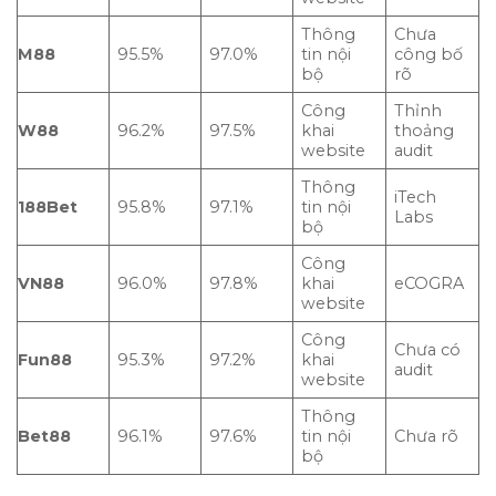
Thông
Chưa
M88
95.5%
97.0%
tin nội
công bố
bộ
rõ
Công
Thỉnh
W88
96.2%
97.5%
khai
thoảng
website
audit
Thông
iTech
188Bet
95.8%
97.1%
tin nội
Labs
bộ
Công
VN88
96.0%
97.8%
khai
eCOGRA
website
Công
Chưa có
Fun88
95.3%
97.2%
khai
audit
website
Thông
Bet88
96.1%
97.6%
tin nội
Chưa rõ
bộ