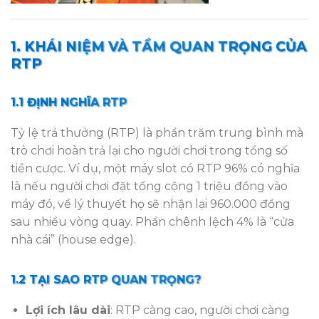
1. KHÁI NIỆM VÀ TẦM QUAN TRỌNG CỦA
RTP
1.1 ĐỊNH NGHĨA RTP
Tỷ lệ trả thưởng (RTP) là phần trăm trung bình mà
trò chơi hoàn trả lại cho người chơi trong tổng số
tiền cược. Ví dụ, một máy slot có RTP 96% có nghĩa
là nếu người chơi đặt tổng cộng 1 triệu đồng vào
máy đó, về lý thuyết họ sẽ nhận lại 960.000 đồng
sau nhiều vòng quay. Phần chênh lệch 4% là “cửa
nhà cái” (house edge).
1.2 TẠI SAO RTP QUAN TRỌNG?
Lợi ích lâu dài
: RTP càng cao, người chơi càng