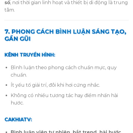
số
, nơi thời gian linh hoạt và thiết bị di động là trung
tâm.
7. PHONG CÁCH BÌNH LUẬN SÁNG TẠO,
GẦN GŨI
KÊNH TRUYỀN HÌNH:
Bình luận theo phong cách chuẩn mực, quy
chuẩn.
Ít yếu tố giải trí, đôi khi hơi cứng nhắc.
Không có nhiều tương tác hay điểm nhấn hài
hước.
CAKHIATV:
Bình luận viên tự nhiên, bắt trend, hài hước
.