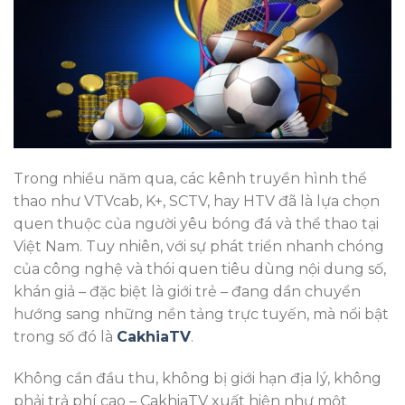
Trong nhiều năm qua, các kênh truyền hình thể
thao như VTVcab, K+, SCTV, hay HTV đã là lựa chọn
quen thuộc của người yêu bóng đá và thể thao tại
Việt Nam. Tuy nhiên, với sự phát triển nhanh chóng
của công nghệ và thói quen tiêu dùng nội dung số,
khán giả – đặc biệt là giới trẻ – đang dần chuyển
hướng sang những nền tảng trực tuyến, mà nổi bật
trong số đó là
CakhiaTV
.
Không cần đầu thu, không bị giới hạn địa lý, không
phải trả phí cao – CakhiaTV xuất hiện như một