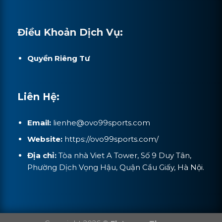
Điều Khoản Dịch Vụ:
Quyền Riêng Tư
Liên Hệ:
Email:
lienhe@
ovo99sports.com
Website:
https://ovo99sports.com/
Địa chỉ:
Tòa nhà Viet A Tower, Số 9 Duy Tân,
Phường Dịch Vọng Hậu, Quận Cầu Giấy, Hà Nội.