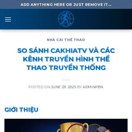
Skip
ADD ANYTHING HERE OR JUST REMOVE IT...
to
content
NHÀ CÁI THỂ THAO
SO SÁNH CAKHIATV VÀ CÁC
KÊNH TRUYỀN HÌNH THỂ
THAO TRUYỀN THỐNG
POSTED ON
JUNE 29, 2025
BY
ADMINPBN
GIỚI THIỆU