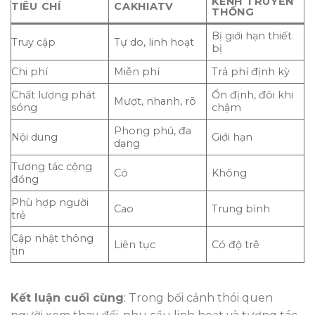
KÊNH TRUYỀN
TIÊU CHÍ
CAKHIATV
THỐNG
Bị giới hạn thiết
Truy cập
Tự do, linh hoạt
bị
Chi phí
Miễn phí
Trả phí định kỳ
Chất lượng phát
Ổn định, đôi khi
Mượt, nhanh, rõ
sóng
chậm
Phong phú, đa
Nội dung
Giới hạn
dạng
Tương tác cộng
Có
Không
đồng
Phù hợp người
Cao
Trung bình
trẻ
Cập nhật thông
Liên tục
Có độ trễ
tin
Kết luận cuối cùng
: Trong bối cảnh thói quen