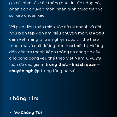
giả cái nhìn sâu sắc thông qua tin tức nóng hổi,
phân tích chuyên môn, nhận định trước trận và
soi kèo chuẩn xác.
Với giao diện thân thiện, tốc độ tải nhanh và đội
ngũ biên tập viên am hiểu chuyên môn,
OVO99
cam kết mang lại trải nghiệm đọc tin thể thao
mượt mà và chất lượng trên mọi thiết bị. Hướng
đến việc trở thành kênh thông tin đáng tin cậy
cho cộng đồng yêu thể thao Việt Nam, OVO99
luôn đề cao giá trị
trung thực – khách quan –
chuyên nghiệp
trong từng bài viết.
Thông Tin:
Về Chúng Tôi