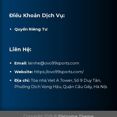
Điều Khoản Dịch Vụ:
Quyền Riêng Tư
Liên Hệ:
Email:
lienhe@
ovo99sports.com
Website:
https://ovo99sports.com/
Địa chỉ:
Tòa nhà Viet A Tower, Số 9 Duy Tân,
Phường Dịch Vọng Hậu, Quận Cầu Giấy, Hà Nội.
Copyright 2026 ©
Flatsome Theme