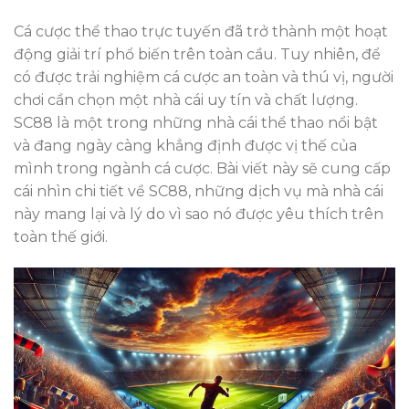
Cá cược thể thao trực tuyến đã trở thành một hoạt
động giải trí phổ biến trên toàn cầu. Tuy nhiên, để
có được trải nghiệm cá cược an toàn và thú vị, người
chơi cần chọn một nhà cái uy tín và chất lượng.
SC88 là một trong những nhà cái thể thao nổi bật
và đang ngày càng khẳng định được vị thế của
mình trong ngành cá cược. Bài viết này sẽ cung cấp
cái nhìn chi tiết về SC88, những dịch vụ mà nhà cái
này mang lại và lý do vì sao nó được yêu thích trên
toàn thế giới.