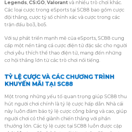
Legends
,
CS:GO
,
Valorant
và nhiều trò chơi khác.
Các loại cược trong eSports tại SC88 bao gồm cược
đội thắng, cược tỷ số chính xác và cược trong các
trận đấu bo3, bo5.
Với sự phát triển mạnh mẽ của eSports, SC88 cung
cấp một nền tảng cá cược điện tử đặc sắc cho người
chơi yêu thích thể thao điện tử, mang đến những
cơ hội thắng lớn từ các trò chơi nổi tiếng.
TỶ LỆ CƯỢC VÀ CÁC CHƯƠNG TRÌNH
KHUYẾN MÃI TẠI SC88
Một trong những yếu tố quan trọng giúp SC88 thu
hút người chơi chính là tỷ lệ cược hấp dẫn. Nhà cái
này luôn đảm bảo tỷ lệ cược công bằng và cao, giúp
người chơi có thể giành chiến thắng với phần
thưởng lớn. Các tỷ lệ cược tại SC88 luôn được cập