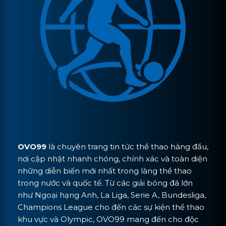
OVO99
là chuyên trang tin tức thể thao hàng đầu,
nơi cập nhật nhanh chóng, chính xác và toàn diện
những diễn biến mới nhất trong làng thể thao
trong nước và quốc tế. Từ các giải bóng đá lớn
như Ngoại hạng Anh, La Liga, Serie A, Bundesliga,
Champions League cho đến các sự kiện thể thao
khu vực và Olympic, OVO99 mang đến cho độc