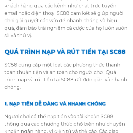
khách hàng qua các kênh như chat trực tuyến,
email hoặc điện thoại. SC88 cam kết sẽ giúp người
chơi giải quyết các vấn đề nhanh chóng và hiệu
quả, đảm bảo trải nghiệm cá cược của họ luôn suôn
sẻ và thú vị.
QUÁ TRÌNH NẠP VÀ RÚT TIỀN TẠI SC88
SC88 cung cấp một loạt các phương thức thanh
toán thuận tiện và an toàn cho người chơi. Quá
trình nạp và rút tiền tại SC88 rất đơn giản và nhanh
chóng.
1.
NẠP TIỀN DỄ DÀNG VÀ NHANH CHÓNG
Người chơi có thể nạp tiền vào tài khoản SC88
thông qua các phương thức phổ biến như chuyển
khoản ngân hàng, ví điện tử và thẻ cào. Các giao