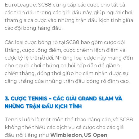
EuroLeague. SC88 cung cấp các cược cho tất cả
các trận đấu trong các giải đấu này, giúp người chơi
tham gia cá cược vào những trận đấu kịch tính giữa
các đội bóng hàng đầu.
Các loại cược bóng rổ tại SC88 bao gồm cược đội
thắng, cược tổng điểm, cược chênh lệch điểm và
cược tỷ lệ trên/dưới. Những loại cược này mang đến
cho người chơi những cơ hội hấp dẫn để giành
chiến thắng, đồng thời giúp họ cảm nhận được sự
căng thẳng của những trận đấu bóng rổ đỉnh cao.
3.
CƯỢC TENNIS – CÁC GIẢI GRAND SLAM VÀ
NHỮNG TRẬN ĐẤU KỊCH TÍNH
Tennis luôn là một môn thể thao đẳng cấp, và SC88
không thể thiếu các dịch vụ cá cược cho các giải
đấu nổi tiếng như
Wimbledon
,
US Open
,