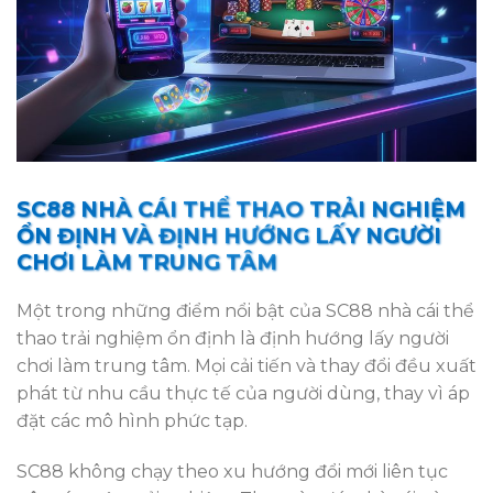
SC88 NHÀ CÁI THỂ THAO TRẢI NGHIỆM
ỔN ĐỊNH VÀ ĐỊNH HƯỚNG LẤY NGƯỜI
CHƠI LÀM TRUNG TÂM
Một trong những điểm nổi bật của SC88 nhà cái thể
thao trải nghiệm ổn định là định hướng lấy người
chơi làm trung tâm. Mọi cải tiến và thay đổi đều xuất
phát từ nhu cầu thực tế của người dùng, thay vì áp
đặt các mô hình phức tạp.
SC88 không chạy theo xu hướng đổi mới liên tục