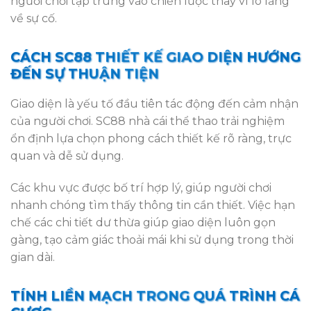
người chơi tập trung vào chiến lược thay vì lo lắng
về sự cố.
CÁCH SC88 THIẾT KẾ GIAO DIỆN HƯỚNG
ĐẾN SỰ THUẬN TIỆN
Giao diện là yếu tố đầu tiên tác động đến cảm nhận
của người chơi. SC88 nhà cái thể thao trải nghiệm
ổn định lựa chọn phong cách thiết kế rõ ràng, trực
quan và dễ sử dụng.
Các khu vực được bố trí hợp lý, giúp người chơi
nhanh chóng tìm thấy thông tin cần thiết. Việc hạn
chế các chi tiết dư thừa giúp giao diện luôn gọn
gàng, tạo cảm giác thoải mái khi sử dụng trong thời
gian dài.
TÍNH LIỀN MẠCH TRONG QUÁ TRÌNH CÁ