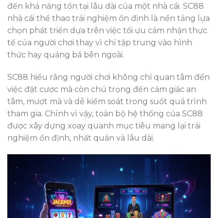
đến khả năng tồn tại lâu dài của một nhà cái. SC88
nhà cái thể thao trải nghiệm ổn định là nền tảng lựa
chọn phát triển dựa trên việc tối ưu cảm nhận thực
tế của người chơi thay vì chỉ tập trung vào hình
thức hay quảng bá bên ngoài.
SC88 hiểu rằng người chơi không chỉ quan tâm đến
việc đặt cược mà còn chú trọng đến cảm giác an
tâm, mượt mà và dễ kiểm soát trong suốt quá trình
tham gia. Chính vì vậy, toàn bộ hệ thống của SC88
được xây dựng xoay quanh mục tiêu mang lại trải
nghiệm ổn định, nhất quán và lâu dài.