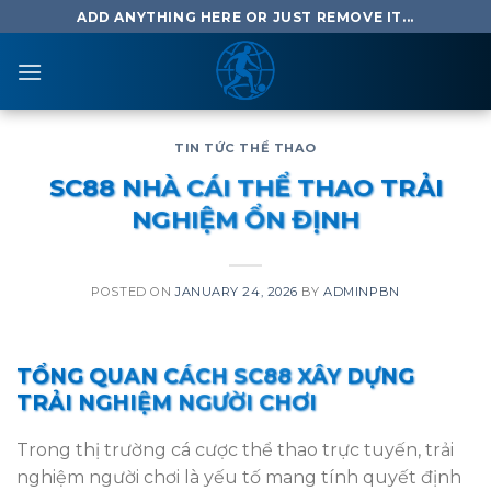
Skip
ADD ANYTHING HERE OR JUST REMOVE IT...
to
content
TIN TỨC THỂ THAO
SC88 NHÀ CÁI THỂ THAO TRẢI
NGHIỆM ỔN ĐỊNH
POSTED ON
JANUARY 24, 2026
BY
ADMINPBN
TỔNG QUAN CÁCH SC88 XÂY DỰNG
TRẢI NGHIỆM NGƯỜI CHƠI
Trong thị trường cá cược thể thao trực tuyến, trải
nghiệm người chơi là yếu tố mang tính quyết định