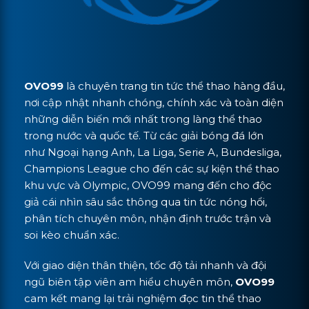
OVO99
là chuyên trang tin tức thể thao hàng đầu,
nơi cập nhật nhanh chóng, chính xác và toàn diện
những diễn biến mới nhất trong làng thể thao
trong nước và quốc tế. Từ các giải bóng đá lớn
như Ngoại hạng Anh, La Liga, Serie A, Bundesliga,
Champions League cho đến các sự kiện thể thao
khu vực và Olympic, OVO99 mang đến cho độc
giả cái nhìn sâu sắc thông qua tin tức nóng hổi,
phân tích chuyên môn, nhận định trước trận và
soi kèo chuẩn xác.
Với giao diện thân thiện, tốc độ tải nhanh và đội
ngũ biên tập viên am hiểu chuyên môn,
OVO99
cam kết mang lại trải nghiệm đọc tin thể thao