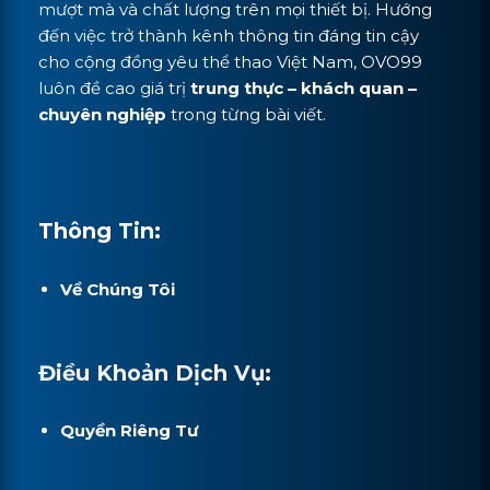
mượt mà và chất lượng trên mọi thiết bị. Hướng
đến việc trở thành kênh thông tin đáng tin cậy
cho cộng đồng yêu thể thao Việt Nam, OVO99
luôn đề cao giá trị
trung thực – khách quan –
chuyên nghiệp
trong từng bài viết.
Thông Tin:
Về Chúng Tôi
Điều Khoản Dịch Vụ:
Quyền Riêng Tư