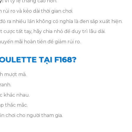
ỹ:
Vì tỷ lệ thắng cao hơn.
rủi ro và kéo dài thời gian chơi.
đỏ ra nhiều lần không có nghĩa là đen sắp xuất hiện.
cược tất tay, hãy chia nhỏ để duy trì lâu dài.
uyến mãi hoàn tiền để giảm rủi ro.
ROULETTE TẠI F168?
nh mượt mà.
ranh.
c khác nhau.
áp thắc mắc.
n chơi cho người tham gia.