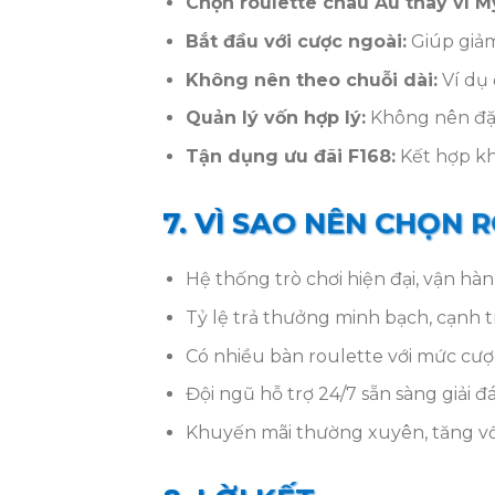
Chọn roulette châu Âu thay vì M
Bắt đầu với cược ngoài:
Giúp giảm 
Không nên theo chuỗi dài:
Ví dụ 
Quản lý vốn hợp lý:
Không nên đặt 
Tận dụng ưu đãi F168:
Kết hợp kh
7. VÌ SAO NÊN CHỌN 
Hệ thống trò chơi hiện đại, vận hà
Tỷ lệ trả thưởng minh bạch, cạnh t
Có nhiều bàn roulette với mức cượ
Đội ngũ hỗ trợ 24/7 sẵn sàng giải đ
Khuyến mãi thường xuyên, tăng vố