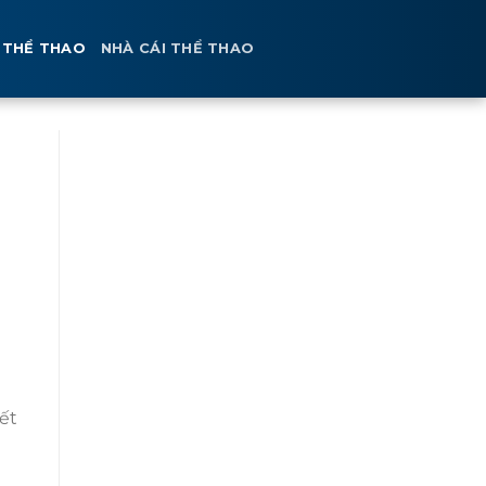
 THỂ THAO
NHÀ CÁI THỂ THAO
i
iết