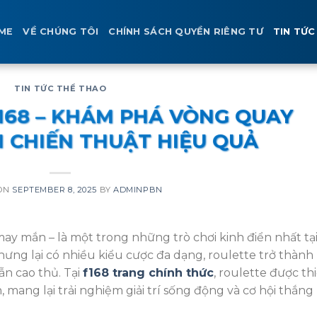
ME
VỀ CHÚNG TÔI
CHÍNH SÁCH QUYỀN RIÊNG TƯ
TIN TỨC
TIN TỨC THỂ THAO
168 – KHÁM PHÁ VÒNG QUAY
 CHIẾN THUẬT HIỆU QUẢ
 ON
SEPTEMBER 8, 2025
BY
ADMINPBN
may mắn – là một trong những trò chơi kinh điển nhất tạ
nhưng lại có nhiều kiểu cược đa dạng, roulette trở thành
ẫn cao thủ. Tại
f168 trang chính thức
, roulette được th
, mang lại trải nghiệm giải trí sống động và cơ hội thắng