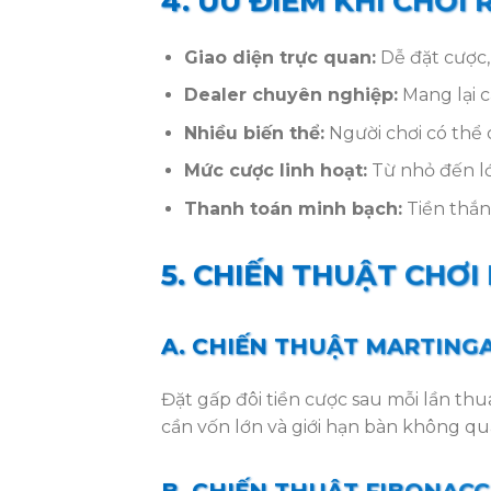
4. ƯU ĐIỂM KHI CHƠI 
Giao diện trực quan:
Dễ đặt cược,
Dealer chuyên nghiệp:
Mang lại c
Nhiều biến thể:
Người chơi có thể 
Mức cược linh hoạt:
Từ nhỏ đến lớ
Thanh toán minh bạch:
Tiền thắn
5. CHIẾN THUẬT CHƠI
A. CHIẾN THUẬT MARTING
Đặt gấp đôi tiền cược sau mỗi lần thu
cần vốn lớn và giới hạn bàn không qu