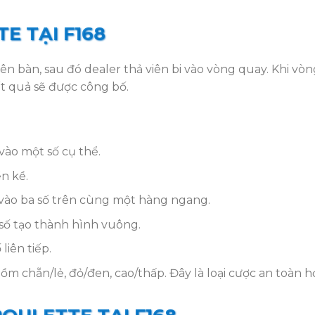
E TẠI F168
trên bàn, sau đó dealer thả viên bi vào vòng quay. Khi vò
kết quả sẽ được công bố.
vào một số cụ thể.
ền kề.
vào ba số trên cùng một hàng ngang.
số tạo thành hình vuông.
liên tiếp.
m chẵn/lẻ, đỏ/đen, cao/thấp. Đây là loại cược an toàn h