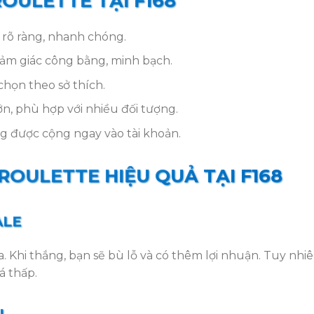
ROULETTE TẠI F168
 rõ ràng, nhanh chóng.
ảm giác công bằng, minh bạch.
chọn theo sở thích.
n, phù hợp với nhiều đối tượng.
g được cộng ngay vào tài khoản.
 ROULETTE HIỆU QUẢ TẠI F168
ALE
a. Khi thắng, bạn sẽ bù lỗ và có thêm lợi nhuận. Tuy nhiê
á thấp.