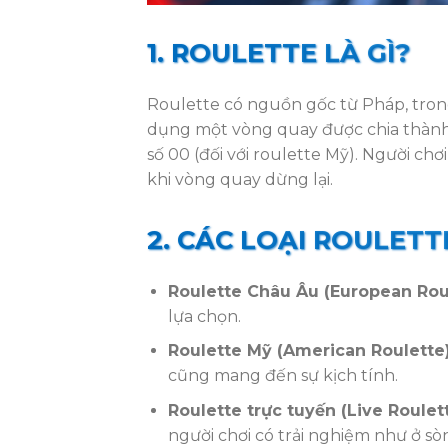
1. ROULETTE LÀ GÌ?
Roulette có nguồn gốc từ Pháp, trong
dụng một vòng quay được chia thành c
số 00 (đối với roulette Mỹ). Người chơ
khi vòng quay dừng lại.
2. CÁC LOẠI ROULETTE
Roulette Châu Âu (European Roul
lựa chọn.
Roulette Mỹ (American Roulette)
cũng mang đến sự kịch tính.
Roulette trực tuyến (Live Roulett
người chơi có trải nghiệm như ở sò