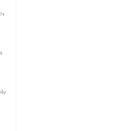
hi
ời
Đây