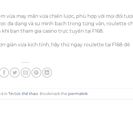
ệm vừa may mắn vừa chiến lược, phù hợp với mọi đối tư
cược đa dạng và sự minh bạch trong từng ván, roulette c
khi bạn tham gia casino trực tuyến tại F168.
 giản vừa kịch tính, hãy thử ngay roulette tại F168 để
ed in
Tin tức thể thao
. Bookmark the
permalink
.