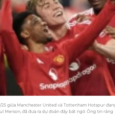
/25 giữa Manchester United và Tottenham Hotspur đan
ul Merson, đã đưa ra dự đoán đầy bất ngờ. Ông tin rằng