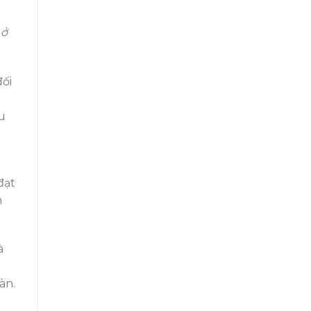
 ở
đối
ậu
đạt
h
à
àn.