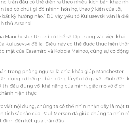
ng trận đấu có thể diễn ra theo nhiều kịch bản khác nh
nited có chút gì đó nhỉnh hơn họ, theo ý kiến của tôi,
 bất kỳ hướng nào.” Dù vậy, yếu tố Kulusevski vẫn là đi
h thủ Arsenal.
 Manchester United có thể sẽ tập trung vào việc khai
 Kulusevski để lại. Điều này có thể được thực hiện thô
góp mặt của Casemiro và Kobbie Mainoo, cùng sự cơ động
hắn trong phòng ngự sẽ là chìa khóa giúp Manchester
tận dụng cơ hội ghi bàn cũng là yếu tố quyết định đến 
thi đấu đúng với khả năng của mình, giấc mơ vô địch
thành hiện thực.
c viết nội dung, chúng ta có thể nhìn nhận đây là một t
n tích sắc sảo của Paul Merson đã giúp chúng ta nhìn r
 định đến kết quả trận đấu.