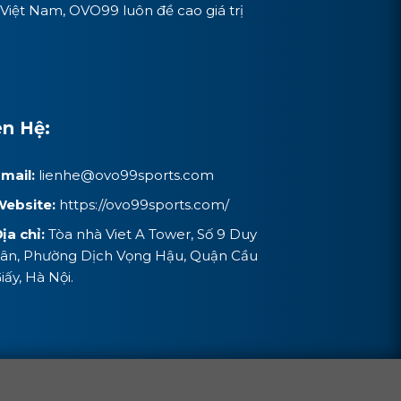
Việt Nam, OVO99 luôn đề cao giá trị
ên Hệ:
mail:
lienhe@
ovo99sports.com
ebsite:
https://ovo99sports.com/
ịa chỉ:
Tòa nhà Viet A Tower, Số 9 Duy
ân, Phường Dịch Vọng Hậu, Quận Cầu
iấy, Hà Nội.