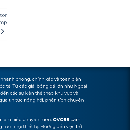
tor
amp
t nhanh chóng, chính xác và toàn diện
c tế. Từ các giải bóng đá lớn như Ngoại
đến các sự kiện thể thao khu vực và
ua tin tức nóng hổi, phân tích chuyên
viên am hiểu chuyên môn,
OVO99
cam
 trên mọi thiết bị. Hướng đến việc trở