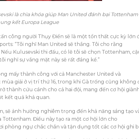
evski là chìa khóa giúp Man United đánh bại Tottenham
ung kết Europa League
tấn công người Thụy Điển sẽ là một tổn thất cực kỳ lớn 
orts: “Tôi nghĩ Man United sẽ thắng. Tôi cho rằng
. Nếu Kulusevski thi đấu, có lẽ tôi sẽ chọn Tottenham, c
tôi nghĩ sự vắng mặt này sẽ rất đáng kể.”
ông mấy thành công với cả Manchester United và
ùa giải ở vị trí thứ 16, trong khi Gà trống cũng không 
rở thành cứu cánh cho cả hai đội, mang đến cơ hội giàn
ột kết quả khả quan.
on, sẽ ảnh hưởng nghiêm trọng đến khả năng sáng tạo v
ủa Tottenham. Điều này tạo ra một cơ hội lớn cho
i phòng ngự chắc chắn và tận dụng tốt các cơ hội ghi b