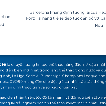
Barcelona khẳng định tương lai của Hec
tenham
Fort: Tài năng trẻ sẽ tiếp tục gắn bó với C
ted
Nou
O99
là chuyên trang tin tức thể thao hàng đầu, nơi cập nhậ
g diễn biến mới nhất trong làng thể thao trong nước và quố
g Anh, La Liga, Serie A, Bundesliga, Champions League cho 
mpic, OVO99 mang đến cho độc giả cái nhìn sâu sắc thông q
 nhận định trước trận và soi kèo chuẩn xác.
giao diện thân thiện, tốc độ tải nhanh và đội ngũ biên tập 
mang lại trải nghiệm đọc tin thể thao mượt mà và chất lượng