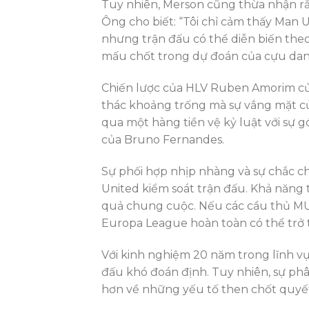
Tuy nhiên, Merson cũng thừa nhận rằ
Ông cho biết: “Tôi chỉ cảm thấy Man U
nhưng trận đấu có thể diễn biến theo
mấu chốt trong dự đoán của cựu dan
Chiến lược của HLV Ruben Amorim của
thác khoảng trống mà sự vắng mặt của
qua một hàng tiền vệ kỷ luật với sự 
của Bruno Fernandes.
Sự phối hợp nhịp nhàng và sự chắc c
United kiểm soát trận đấu. Khả năng 
quả chung cuộc. Nếu các cầu thủ MU 
Europa League hoàn toàn có thể trở 
Với kinh nghiệm 20 năm trong lĩnh vự
đấu khó đoán định. Tuy nhiên, sự phâ
hơn về những yếu tố then chốt quyết