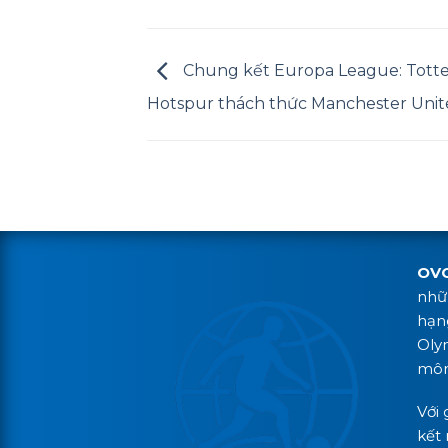
Chung kết Europa League: Tot
Hotspur thách thức Manchester Uni
OV
nhữn
hạn
Oly
môn,
Với 
kết 