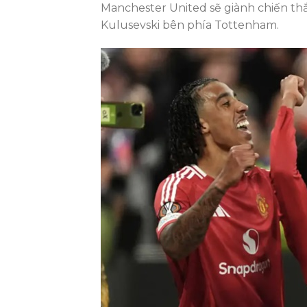
Manchester United sẽ giành chiến thắ
Kulusevski bên phía Tottenham.