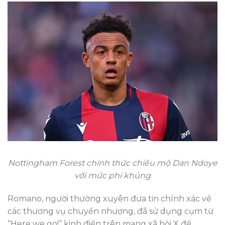
Nottingham Forest chính thức chiêu mộ Dan Ndoye
với mức phí khủng
Romano, người thường xuyên đưa tin chính xác về
các thương vụ chuyển nhượng, đã sử dụng cụm từ
“Here we go!” kinh điển trên mạng xã hội X để