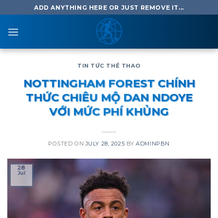
Skip
ADD ANYTHING HERE OR JUST REMOVE IT...
to
content
TIN TỨC THỂ THAO
NOTTINGHAM FOREST CHÍNH
THỨC CHIÊU MỘ DAN NDOYE
VỚI MỨC PHÍ KHỦNG
POSTED ON
JULY 28, 2025
BY
ADMINPBN
28
Jul