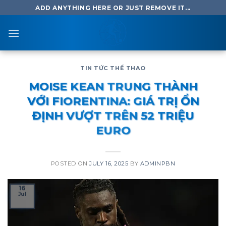
Skip
ADD ANYTHING HERE OR JUST REMOVE IT...
to
content
TIN TỨC THỂ THAO
MOISE KEAN TRUNG THÀNH
VỚI FIORENTINA: GIÁ TRỊ ỔN
ĐỊNH VƯỢT TRÊN 52 TRIỆU
EURO
POSTED ON
JULY 16, 2025
BY
ADMINPBN
16
Jul