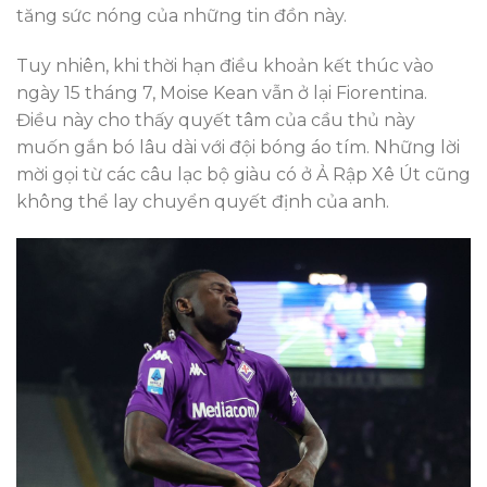
tăng sức nóng của những tin đồn này.
Tuy nhiên, khi thời hạn điều khoản kết thúc vào
ngày 15 tháng 7, Moise Kean vẫn ở lại Fiorentina.
Điều này cho thấy quyết tâm của cầu thủ này
muốn gắn bó lâu dài với đội bóng áo tím. Những lời
mời gọi từ các câu lạc bộ giàu có ở Ả Rập Xê Út cũng
không thể lay chuyển quyết định của anh.