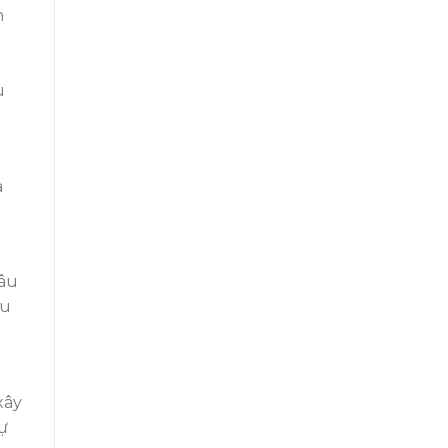
n
u
a
hâu
ấu
xây
ự