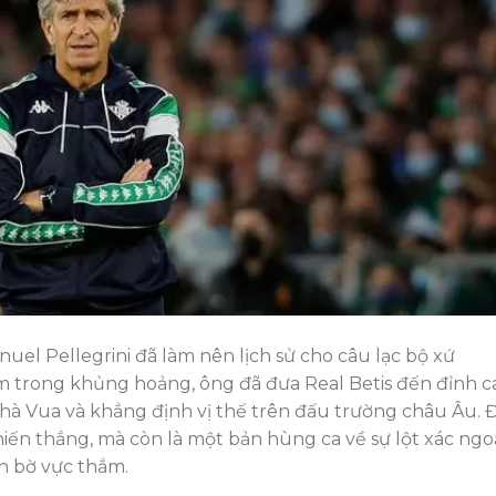
uel Pellegrini đã làm nên lịch sử cho câu lạc bộ xứ
m trong khủng hoảng, ông đã đưa Real Betis đến đỉnh c
hà Vua và khẳng định vị thế trên đấu trường châu Âu. 
iến thắng, mà còn là một bản hùng ca về sự lột xác ng
n bờ vực thẳm.