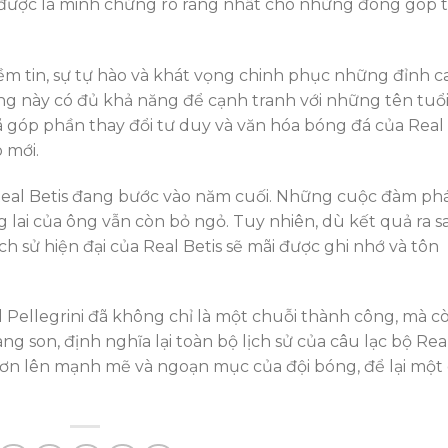
 được là minh chứng rõ ràng nhất cho những đóng góp 
iềm tin, sự tự hào và khát vọng chinh phục những đỉnh c
ng này có đủ khả năng để cạnh tranh với những tên tuổ
ã góp phần thay đổi tư duy và văn hóa bóng đá của Real
 mới.
i Real Betis đang bước vào năm cuối. Những cuộc đàm ph
 lai của ông vẫn còn bỏ ngỏ. Tuy nhiên, dù kết quả ra sa
ch sử hiện đại của Real Betis sẽ mãi được ghi nhớ và tôn
Pellegrini đã không chỉ là một chuỗi thành công, mà c
 son, định nghĩa lại toàn bộ lịch sử của câu lạc bộ Rea
vươn lên mạnh mẽ và ngoạn mục của đội bóng, để lại một 