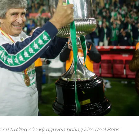
úc sư trưởng của kỷ nguyên hoàng kim Real Betis