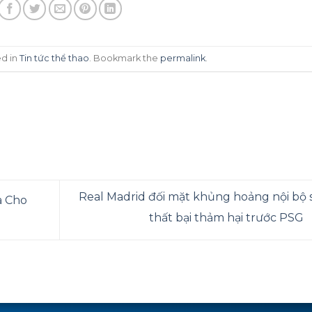
ed in
Tin tức thể thao
. Bookmark the
permalink
.
Real Madrid đối mặt khủng hoảng nội bộ 
a Cho
thất bại thảm hại trước PSG