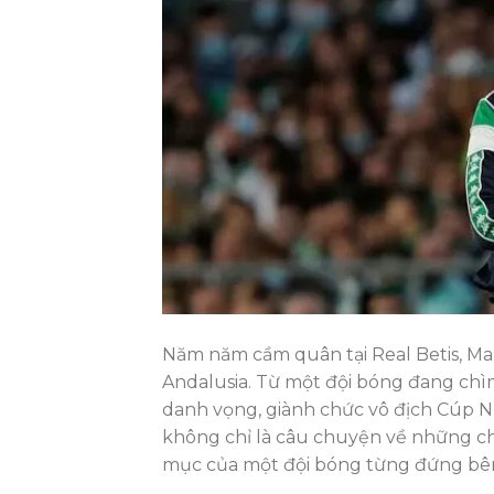
Năm năm cầm quân tại Real Betis, Man
Andalusia. Từ một đội bóng đang chì
danh vọng, giành chức vô địch Cúp N
không chỉ là câu chuyện về những ch
mục của một đội bóng từng đứng bê