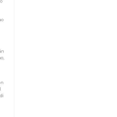
to
ao
i
án
o,
òn
l
di