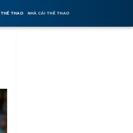
 THỂ THAO
NHÀ CÁI THỂ THAO