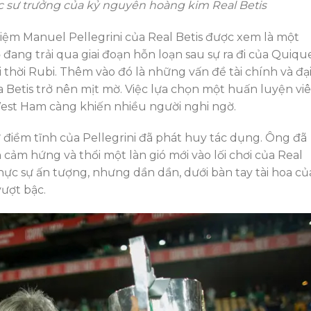
úc sư trưởng của kỷ nguyên hoàng kim Real Betis
ệm Manuel Pellegrini của Real Betis được xem là một
 đang trải qua giai đoạn hỗn loạn sau sự ra đi của Quiqu
 thời Rubi. Thêm vào đó là những vấn đề tài chính và đạ
a Betis trở nên mịt mờ. Việc lựa chọn một huấn luyện vi
 West Ham càng khiến nhiều người nghi ngờ.
 điềm tĩnh của Pellegrini đã phát huy tác dụng. Ông đã
 cảm hứng và thổi một làn gió mới vào lối chơi của Real
ực sự ấn tượng, nhưng dần dần, dưới bàn tay tài hoa củ
vượt bậc.