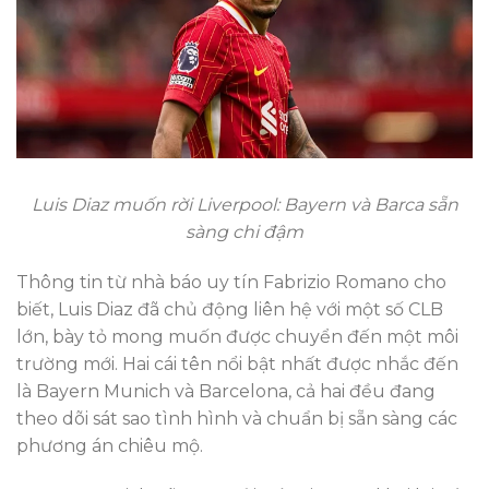
Luis Diaz muốn rời Liverpool: Bayern và Barca sẵn
sàng chi đậm
Thông tin từ nhà báo uy tín Fabrizio Romano cho
biết, Luis Diaz đã chủ động liên hệ với một số CLB
lớn, bày tỏ mong muốn được chuyển đến một môi
trường mới. Hai cái tên nổi bật nhất được nhắc đến
là Bayern Munich và Barcelona, cả hai đều đang
theo dõi sát sao tình hình và chuẩn bị sẵn sàng các
phương án chiêu mộ.