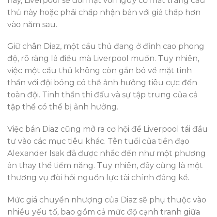
này, Liverpool sẽ đối mặt với nguy cơ mất trắng cầu
thủ này hoặc phải chấp nhận bán với giá thấp hơn
vào năm sau.
Giữ chân Diaz, một cầu thủ đang ở đỉnh cao phong
độ, rõ ràng là điều mà Liverpool muốn. Tuy nhiên,
việc một cầu thủ không còn gắn bó về mặt tinh
thần với đội bóng có thể ảnh hưởng tiêu cực đến
toàn đội. Tinh thần thi đấu và sự tập trung của cả
tập thể có thể bị ảnh hưởng.
Việc bán Diaz cũng mở ra cơ hội để Liverpool tái đầu
tư vào các mục tiêu khác. Tên tuổi của tiền đạo
Alexander Isak đã được nhắc đến như một phương
án thay thế tiềm năng. Tuy nhiên, đây cũng là một
thương vụ đòi hỏi nguồn lực tài chính đáng kể.
Mức giá chuyển nhượng của Diaz sẽ phụ thuộc vào
nhiều yếu tố, bao gồm cả mức độ cạnh tranh giữa