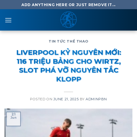
Skip
ADD ANYTHING HERE OR JUST REMOVE IT...
to
content
TIN TỨC THỂ THAO
LIVERPOOL KỶ NGUYÊN MỚI:
116 TRIỆU BẢNG CHO WIRTZ,
SLOT PHÁ VỠ NGUYÊN TẮC
KLOPP
POSTED ON
JUNE 21, 2025
BY
ADMINPBN
21
Jun