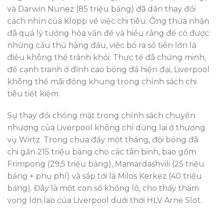
và Darwin Nunez (85 triệu bảng) đã dần thay đổi
cách nhìn của Klopp về việc chi tiêu. Ông thừa nhận
đã quá lý tưởng hóa vấn đề và hiểu rằng để có được
những cầu thủ hàng đầu, việc bỏ ra số tiền lớn là
điều không thể tránh khỏi. Thực tế đã chứng minh,
để cạnh tranh ở đỉnh cao bóng đá hiện đại, Liverpool
không thể mãi đóng khung trong chính sách chi
tiêu tiết kiệm.
Sự thay đổi chóng mặt trong chính sách chuyển
nhượng của Liverpool không chỉ dừng lại ở thương
vụ Wirtz. Trong chưa đầy một tháng, đội bóng đã
chi gần 215 triệu bảng cho các tân binh, bao gồm
Frimpong (29,5 triệu bảng), Mamardashvili (25 triệu
bảng + phụ phí) và sắp tới là Milos Kerkez (40 triệu
bảng). Đây là một con số khổng lồ, cho thấy tham
vọng lớn lao của Liverpool dưới thời HLV Arne Slot.