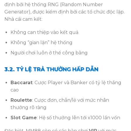
định bởi hệ thống RNG (Random Number
Generator), được kiểm định bởi các tổ chức độc lập.
Nhà cái cam kết:
Không can thiệp vào kết quả
Không “gian lận” hệ thống
Người chơi luôn ở thế công bằng
3.2. TỶ LỆ TRẢ THƯỞNG HẤP DẪN
Baccarat
: Cược Player và Banker có tỷ lệ thắng
cao
Roulette
: Cược đơn, chẵn/lẻ với mức nhân
thưởng rõ ràng
Slot Game
: Hệ số thưởng lên tới x1000 lần vốn
Đặc biệt, MM88 còn có các bàn chơi
VIP
với mức