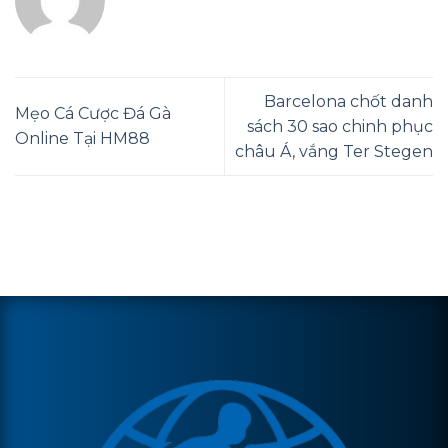
Barcelona chốt danh
Mẹo Cá Cược Đá Gà
sách 30 sao chinh phục
Online Tại HM88
châu Á, vắng Ter Stegen