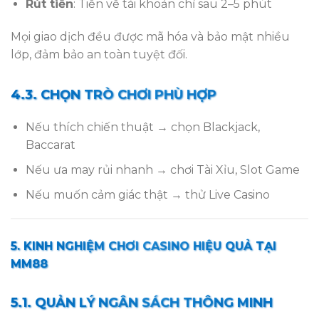
Rút tiền
: Tiền về tài khoản chỉ sau 2–5 phút
Mọi giao dịch đều được mã hóa và bảo mật nhiều
lớp, đảm bảo an toàn tuyệt đối.
4.3. CHỌN TRÒ CHƠI PHÙ HỢP
Nếu thích chiến thuật → chọn Blackjack,
Baccarat
Nếu ưa may rủi nhanh → chơi Tài Xỉu, Slot Game
Nếu muốn cảm giác thật → thử Live Casino
5. KINH NGHIỆM CHƠI CASINO HIỆU QUẢ TẠI
MM88
5.1. QUẢN LÝ NGÂN SÁCH THÔNG MINH