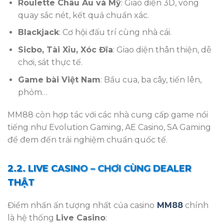
Roulette Châu Âu và Mỹ
: Giao diện 3D, vòng
quay sắc nét, kết quả chuẩn xác.
Blackjack
: Cơ hội đấu trí cùng nhà cái.
Sicbo, Tài Xỉu, Xóc Đĩa
: Giao diện thân thiện, dễ
chơi, sát thực tế.
Game bài Việt Nam
: Bầu cua, ba cây, tiến lên,
phỏm…
MM88 còn hợp tác với các nhà cung cấp game nổi
tiếng như Evolution Gaming, AE Casino, SA Gaming
để đem đến trải nghiệm chuẩn quốc tế.
2.2. LIVE CASINO – CHƠI CÙNG DEALER
THẬT
Điểm nhấn ấn tượng nhất của casino
MM88
chính
là hệ thống
Live Casino
: