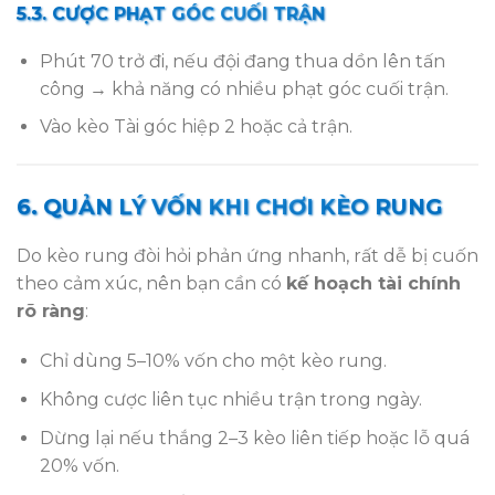
5.3. CƯỢC PHẠT GÓC CUỐI TRẬN
Phút 70 trở đi, nếu đội đang thua dồn lên tấn
công → khả năng có nhiều phạt góc cuối trận.
Vào kèo Tài góc hiệp 2 hoặc cả trận.
6. QUẢN LÝ VỐN KHI CHƠI KÈO RUNG
Do kèo rung đòi hỏi phản ứng nhanh, rất dễ bị cuốn
theo cảm xúc, nên bạn cần có
kế hoạch tài chính
rõ ràng
:
Chỉ dùng 5–10% vốn cho một kèo rung.
Không cược liên tục nhiều trận trong ngày.
Dừng lại nếu thắng 2–3 kèo liên tiếp hoặc lỗ quá
20% vốn.