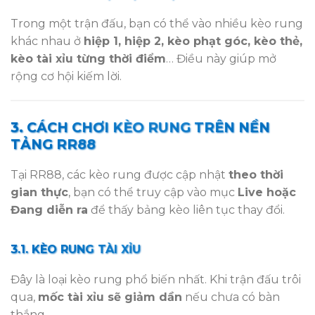
Trong một trận đấu, bạn có thể vào nhiều kèo rung
khác nhau ở
hiệp 1, hiệp 2, kèo phạt góc, kèo thẻ,
kèo tài xỉu từng thời điểm
… Điều này giúp mở
rộng cơ hội kiếm lời.
3. CÁCH CHƠI KÈO RUNG TRÊN NỀN
TẢNG RR88
Tại RR88, các kèo rung được cập nhật
theo thời
gian thực
, bạn có thể truy cập vào mục
Live hoặc
Đang diễn ra
để thấy bảng kèo liên tục thay đổi.
3.1. KÈO RUNG TÀI XỈU
Đây là loại kèo rung phổ biến nhất. Khi trận đấu trôi
qua,
mốc tài xỉu sẽ giảm dần
nếu chưa có bàn
thắng.