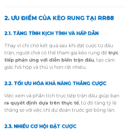
2. ƯU ĐIỂM CỦA KÈO RUNG TẠI RR88
2.1. TĂNG TÍNH KỊCH TÍNH VÀ HẤP DẪN
Thay vì chỉ chờ kết quả sau khi đặt cược từ đầu
trận, người chơi có thể tham gia kèo rung để
trực
tiếp phản ứng với diễn biến trận đấu
, tạo cảm
giác hồi hộp và thú vị hơn rất nhiều.
2.2. TỐI ƯU HÓA KHẢ NĂNG THẮNG CƯỢC
Việc xem và phân tích trực tiếp trận đấu giúp bạn
ra quyết định dựa trên thực tế
, từ đó tăng tỷ lệ
thắng so với việc chỉ dự đoán trước giờ bóng lăn.
2.3. NHIỀU CƠ HỘI ĐẶT CƯỢC