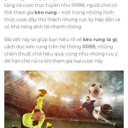
tảng cá cược trực tuyến như RR88, người chơi có
thể tham gia
kèo rung
– một trong những hình
thức cược đầy thử thách nhưng cực kỳ hấp dẫn và
có khả năng sinh lời nhanh chóng.
Bài viết này sẽ giúp bạn hiểu rõ về
kèo rung là gì
,
cách đọc kèo rung trên hệ thống
RR88
, những
chiến thuật chơi hiệu quả, cũng như những lưu ý
để hạn chế rủi ro khi tham gia loại cược này.