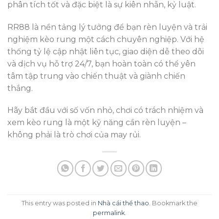
phân tích tốt và đặc biệt là sự kiên nhẫn, kỷ luật.
RR88 là nền tảng lý tưởng để bạn rèn luyện và trải
nghiệm kèo rung một cách chuyên nghiệp. Với hệ
thống tỷ lệ cập nhật liên tục, giao diện dễ theo dõi
và dịch vụ hỗ trợ 24/7, bạn hoàn toàn có thể yên
tâm tập trung vào chiến thuật và giành chiến
thắng.
Hãy bắt đầu với số vốn nhỏ, chơi có trách nhiệm và
xem kèo rung là một kỹ năng cần rèn luyện –
không phải là trò chơi của may rủi.
This entry was posted in
Nhà cái thể thao
. Bookmark the
permalink
.