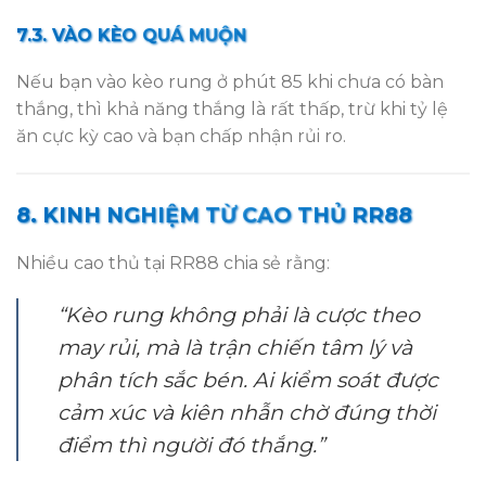
7.3. VÀO KÈO QUÁ MUỘN
Nếu bạn vào kèo rung ở phút 85 khi chưa có bàn
thắng, thì khả năng thắng là rất thấp, trừ khi tỷ lệ
ăn cực kỳ cao và bạn chấp nhận rủi ro.
8. KINH NGHIỆM TỪ CAO THỦ RR88
Nhiều cao thủ tại RR88 chia sẻ rằng:
“Kèo rung không phải là cược theo
may rủi, mà là trận chiến tâm lý và
phân tích sắc bén. Ai kiểm soát được
cảm xúc và kiên nhẫn chờ đúng thời
điểm thì người đó thắng.”