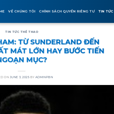
ME
VỀ CHÚNG TÔI
CHÍNH SÁCH QUYỀN RIÊNG TƯ
TIN TỨC
TIN TỨC THỂ THAO
HAM: TỪ SUNDERLAND ĐẾN
T MÁT LỚN HAY BƯỚC TIẾN
NGOẠN MỤC?
ED ON
JUNE 3, 2025
BY
ADMINPBN