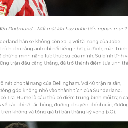
đến Dortmund – Mất mát lớn hay bước tiến ngoạn mục?
erland hẳn sẽ không còn xa lạ với tài năng của Jobe
trích cho rằng anh chỉ nổi tiếng nhờ gia đình, màn trình
ã chứng minh năng lực thực sự của mình. Sự bình tĩnh v
ững trận đấu căng thẳng, đã trở thành điểm tựa tinh th
 nét cho tài năng của Bellingham. Với 40 trận ra sân,
ã đóng góp không nhỏ vào thành tích của Sunderland.
có Trai Hume là cầu thủ có điểm trung bình mỗi trận c
 về các chỉ số tắc bóng, đường chuyền chính xác, đườn
trên không và tổng giá trị bàn thắng kỳ vọng (xG).