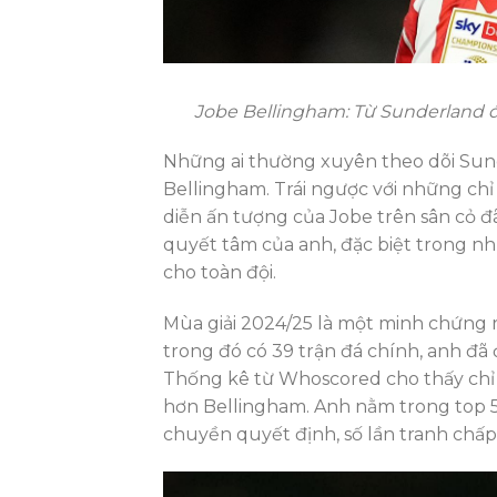
Jobe Bellingham: Từ Sunderland 
Những ai thường xuyên theo dõi Sund
Bellingham. Trái ngược với những chỉ 
diễn ấn tượng của Jobe trên sân cỏ đ
quyết tâm của anh, đặc biệt trong nh
cho toàn đội.
Mùa giải 2024/25 là một minh chứng rõ
trong đó có 39 trận đá chính, anh đ
Thống kê từ Whoscored cho thấy chỉ 
hơn Bellingham. Anh nằm trong top 5
chuyền quyết định, số lần tranh chấp 