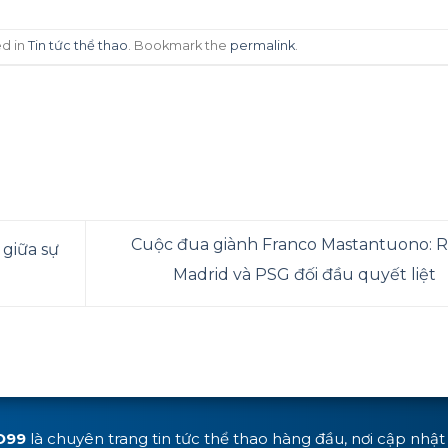
ed in
Tin tức thể thao
. Bookmark the
permalink
.
Cuộc đua giành Franco Mastantuono: R
 giữa sự
Madrid và PSG đối đầu quyết liệt
O99
là chuyên trang tin tức thể thao hàng đầu, nơi cập nhậ