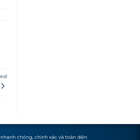
eal
t nhanh chóng, chính xác và toàn diện