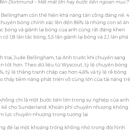
đến Dortmund – Mất mát lớn hay bước tiến ngoạn mục?
 Bellingham còn thể hiện khả năng tấn công đáng nể. 4
ệ chuyền bóng chính xác lên đến 86% là những con số ấn
ắc bóng và giành lại bóng của anh cũng rất đáng khen
có 1,8 lần tắc bóng, 5,5 lần giành lại bóng và 2,1 lần phá
h trai, Jude Bellingham, tại Anh trước khi chuyển sang
n tốt hơn. Theo dữ liệu từ Wyscout, tỷ lệ chuyền bóng
, tỷ lệ thắng tranh chấp cao hơn 4,6% và tỷ lệ rê bóng
o thấy tiềm năng phát triển vô cùng lớn của tài năng tr
hông chỉ là một bước tiến lớn trong sự nghiệp của anh
áng kể cho Sunderland. Khoản phí chuyển nhượng khổng 
iềm lực chuyển nhượng trong tương lai.
ũng để lại một khoảng trống không nhỏ trong đội hình