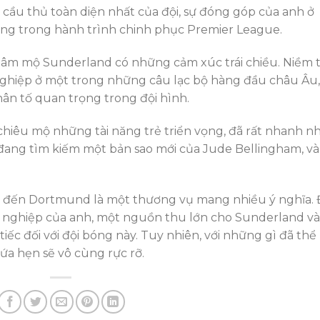
cầu thủ toàn diện nhất của đội, sự đóng góp của anh ở
ng trong hành trình chinh phục Premier League.
 hâm mộ Sunderland có những cảm xúc trái chiều. Niềm 
 nghiệp ở một trong những câu lạc bộ hàng đầu châu Âu,
nhân tố quan trọng trong đội hình.
hiêu mộ những tài năng trẻ triển vọng, đã rất nhanh n
ang tìm kiếm một bản sao mới của Jude Bellingham, và
ển đến Dortmund là một thương vụ mang nhiều ý nghĩa.
ự nghiệp của anh, một nguồn thu lớn cho Sunderland và
ếc đối với đội bóng này. Tuy nhiên, với những gì đã thể
ứa hẹn sẽ vô cùng rực rỡ.