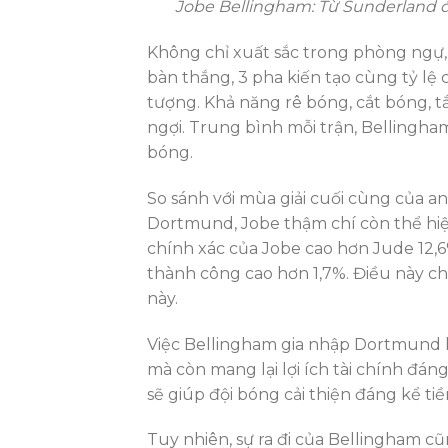
Jobe Bellingham: Từ Sunderland 
Không chỉ xuất sắc trong phòng ngự,
bàn thắng, 3 pha kiến tạo cùng tỷ l
tượng. Khả năng rê bóng, cắt bóng, t
ngợi. Trung bình mỗi trận, Bellingham 
bóng.
So sánh với mùa giải cuối cùng của an
Dortmund, Jobe thậm chí còn thể hiệ
chính xác của Jobe cao hơn Jude 12,6%
thành công cao hơn 1,7%. Điều này ch
này.
Việc Bellingham gia nhập Dortmund k
mà còn mang lại lợi ích tài chính đ
sẽ giúp đội bóng cải thiện đáng kể t
Tuy nhiên, sự ra đi của Bellingham c