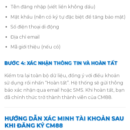
Tên đăng nhập (viết liền không dấu)
Mật khẩu (nên có ký tự đặc biệt để tăng bảo mật)
Số điện thoại di động
Địa chỉ email
Mã giới thiệu (nếu có)
BƯỚC 4: XÁC NHẬN THÔNG TIN VÀ HOÀN TẤT
Kiểm tra lại toàn bộ dữ liệu, đồng ý với điều khoản
sử dụng rồi nhấn “Hoàn tất”. Hệ thống sẽ gửi thông
báo xác nhận qua email hoặc SMS. Khi hoàn tất, bạn
đã chính thức trở thành thành viên của CM88.
HƯỚNG DẪN XÁC MINH TÀI KHOẢN SAU
KHI ĐĂNG KÝ CM88