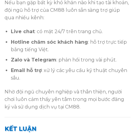
Nếu bạn gặp bất kỳ khó khăn nào khi tạo tài khoản,
đội ngũ hỗ trợ của CM88 luôn sẵn sàng trợ giúp
qua nhiều kênh:
Live chat
: có mặt 24/7 trên trang chủ.
Hotline chăm sóc khách hàng
: hỗ trợ trực tiếp
bằng tiếng Việt.
Zalo và Telegram
: phản hồi trong vài phút.
Email hỗ trợ
: xử lý các yêu cầu kỹ thuật chuyên
sâu.
Nhờ đội ngũ chuyên nghiệp và thân thiện, người
chơi luôn cảm thấy yên tâm trong mọi bước đăng
ký và sử dụng dịch vụ tại CM88.
KẾT LUẬN