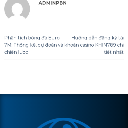
ADMINPBN
Phân tích bóng đá Euro
Hướng dẫn đăng ký tài
7M: Thống kê, dự đoán và
khoản casino KHIN789 chi
chiến lược
tiết nhất