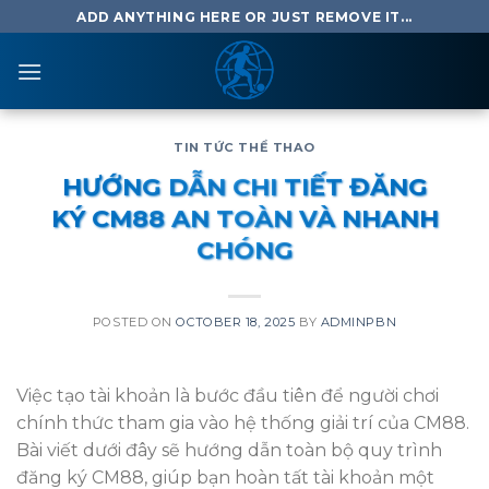
Skip
ADD ANYTHING HERE OR JUST REMOVE IT...
to
content
TIN TỨC THỂ THAO
HƯỚNG DẪN CHI TIẾT ĐĂNG
KÝ CM88 AN TOÀN VÀ NHANH
CHÓNG
POSTED ON
OCTOBER 18, 2025
BY
ADMINPBN
Việc tạo tài khoản là bước đầu tiên để người chơi
chính thức tham gia vào hệ thống giải trí của CM88.
Bài viết dưới đây sẽ hướng dẫn toàn bộ quy trình
đăng ký CM88, giúp bạn hoàn tất tài khoản một