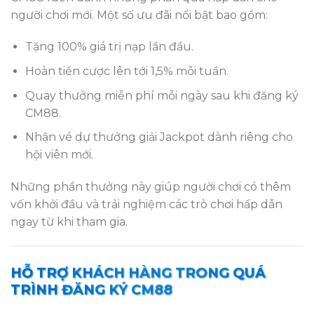
người chơi mới. Một số ưu đãi nổi bật bao gồm:
Tặng 100% giá trị nạp lần đầu.
Hoàn tiền cược lên tới 1,5% mỗi tuần.
Quay thưởng miễn phí mỗi ngày sau khi đăng ký
CM88.
Nhận vé dự thưởng giải Jackpot dành riêng cho
hội viên mới.
Những phần thưởng này giúp người chơi có thêm
vốn khởi đầu và trải nghiệm các trò chơi hấp dẫn
ngay từ khi tham gia.
HỖ TRỢ KHÁCH HÀNG TRONG QUÁ
TRÌNH ĐĂNG KÝ CM88