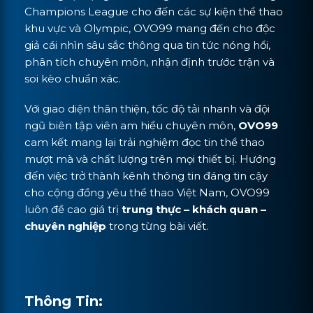
Champions League cho đến các sự kiện thể thao
khu vực và Olympic, OVO99 mang đến cho độc
giả cái nhìn sâu sắc thông qua tin tức nóng hổi,
phân tích chuyên môn, nhận định trước trận và
soi kèo chuẩn xác.
Với giao diện thân thiện, tốc độ tải nhanh và đội
ngũ biên tập viên am hiểu chuyên môn,
OVO99
cam kết mang lại trải nghiệm đọc tin thể thao
mượt mà và chất lượng trên mọi thiết bị. Hướng
đến việc trở thành kênh thông tin đáng tin cậy
cho cộng đồng yêu thể thao Việt Nam, OVO99
luôn đề cao giá trị
trung thực – khách quan –
chuyên nghiệp
trong từng bài viết.
Thông Tin: