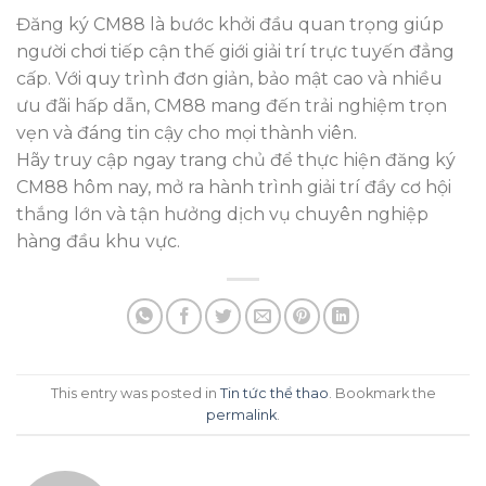
Đăng ký CM88 là bước khởi đầu quan trọng giúp
người chơi tiếp cận thế giới giải trí trực tuyến đẳng
cấp. Với quy trình đơn giản, bảo mật cao và nhiều
ưu đãi hấp dẫn, CM88 mang đến trải nghiệm trọn
vẹn và đáng tin cậy cho mọi thành viên.
Hãy truy cập ngay trang chủ để thực hiện đăng ký
CM88 hôm nay, mở ra hành trình giải trí đầy cơ hội
thắng lớn và tận hưởng dịch vụ chuyên nghiệp
hàng đầu khu vực.
This entry was posted in
Tin tức thể thao
. Bookmark the
permalink
.