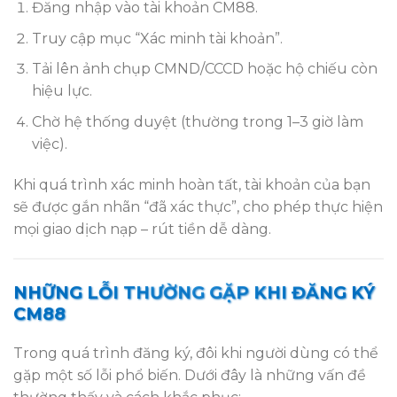
Đăng nhập vào tài khoản CM88.
Truy cập mục “Xác minh tài khoản”.
Tải lên ảnh chụp CMND/CCCD hoặc hộ chiếu còn
hiệu lực.
Chờ hệ thống duyệt (thường trong 1–3 giờ làm
việc).
Khi quá trình xác minh hoàn tất, tài khoản của bạn
sẽ được gắn nhãn “đã xác thực”, cho phép thực hiện
mọi giao dịch nạp – rút tiền dễ dàng.
NHỮNG LỖI THƯỜNG GẶP KHI ĐĂNG KÝ
CM88
Trong quá trình đăng ký, đôi khi người dùng có thể
gặp một số lỗi phổ biến. Dưới đây là những vấn đề