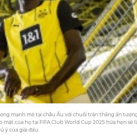
ợng mạnh mẽ tại châu Âu với chuỗi trận thắng ấn tượn
óp mặt của họ tại FIFA Club World Cup 2025 hứa hẹn sẽ l
ý của giải đấu.