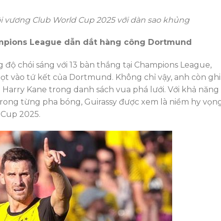
 vương Club World Cup 2025 với dàn sao khủng
hampions League dẫn dắt hàng công Dortmund
 độ chói sáng với 13 bàn thắng tại Champions League,
ọt vào tứ kết của Dortmund. Không chỉ vậy, anh còn ghi
u Harry Kane trong danh sách vua phá lưới. Với khả năng
trong từng pha bóng, Guirassy được xem là niềm hy vọn
 Cup 2025.