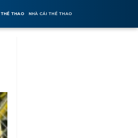
 THỂ THAO
NHÀ CÁI THỂ THAO