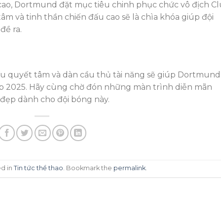
 cao, Dortmund đặt mục tiêu chinh phục chức vô địch C
âm và tinh thần chiến đấu cao sẽ là chìa khóa giúp đội
đề ra.
đấu quyết tâm và dàn cầu thủ tài năng sẽ giúp Dortmund
up 2025. Hãy cùng chờ đón những màn trình diễn mãn
 đẹp dành cho đội bóng này.
ed in
Tin tức thể thao
. Bookmark the
permalink
.