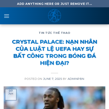
Skip
ADD ANYTHING HERE OR JUST REMOVE IT...
to
content
TIN TỨC THỂ THAO
CRYSTAL PALACE: NẠN NHÂN
CỦA LUẬT LỆ UEFA HAY SỰ
BẤT CÔNG TRONG BÓNG ĐÁ
HIỆN ĐẠI?
POSTED ON
JUNE 7, 2025
BY
ADMINPBN
07
Jun