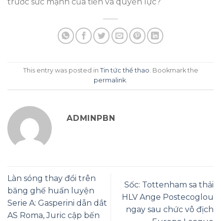
trước sức mạnh của tiền và quyền lực?
This entry was posted in
Tin tức thể thao
. Bookmark the
permalink
.
ADMINPBN
Làn sóng thay đổi trên
Sốc: Tottenham sa thải
băng ghế huấn luyện
HLV Ange Postecoglou
Serie A: Gasperini dẫn dắt
ngay sau chức vô địch
AS Roma, Juric cập bến