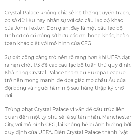
Crystal Palace không chia sẻ hệ thống tuyển trạch,
cơ sở dữ liệu hay nhân sự với các câu lạc bộ khác
của John Textor. Đơn giản, đây là một câu lạc bộ
tình cờ có cổ đông sở hữu các đội bóng khác, hoàn
toàn khác biệt với mô hình của CFG.
Sự bất công càng trở nên rõ ràng hơn khi UEFA đặt
ra hạn chót 1/3 để các câu lạc bộ tuân thủ quy định.
Khả năng Crystal Palace tham dự Europa League
trở nên mong manh, đe dọa giấc mơ châu Âu của
đội bóng và người hâm mộ sau hàng thập kỷ chờ
đợi.
Trừng phạt Crystal Palace vì vấn đề cấu trúc liên
quan đến một tỷ phú sẽ là sự tàn nhẫn. Manchester
City, với mô hình CFG, lại không hề bị ảnh hưởng bởi
quy định của UEFA. Biến Crystal Palace thành “vật