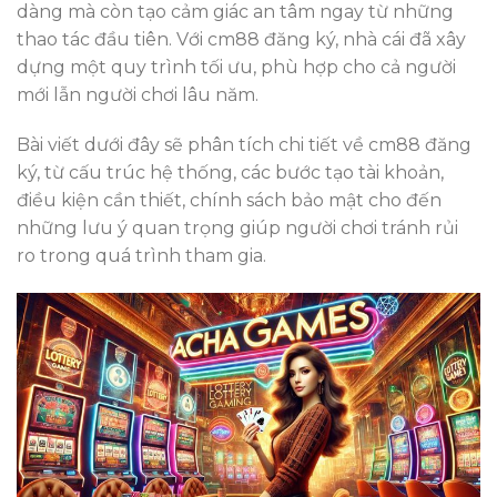
dàng mà còn tạo cảm giác an tâm ngay từ những
thao tác đầu tiên. Với cm88 đăng ký, nhà cái đã xây
dựng một quy trình tối ưu, phù hợp cho cả người
mới lẫn người chơi lâu năm.
Bài viết dưới đây sẽ phân tích chi tiết về cm88 đăng
ký, từ cấu trúc hệ thống, các bước tạo tài khoản,
điều kiện cần thiết, chính sách bảo mật cho đến
những lưu ý quan trọng giúp người chơi tránh rủi
ro trong quá trình tham gia.