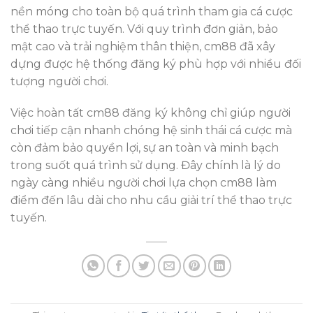
nền móng cho toàn bộ quá trình tham gia cá cược
thể thao trực tuyến. Với quy trình đơn giản, bảo
mật cao và trải nghiệm thân thiện, cm88 đã xây
dựng được hệ thống đăng ký phù hợp với nhiều đối
tượng người chơi.
Việc hoàn tất cm88 đăng ký không chỉ giúp người
chơi tiếp cận nhanh chóng hệ sinh thái cá cược mà
còn đảm bảo quyền lợi, sự an toàn và minh bạch
trong suốt quá trình sử dụng. Đây chính là lý do
ngày càng nhiều người chơi lựa chọn cm88 làm
điểm đến lâu dài cho nhu cầu giải trí thể thao trực
tuyến.