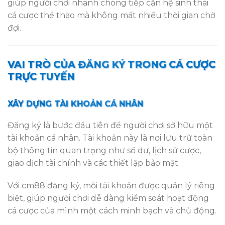
giúp người chơi nhanh chóng tiếp cận hệ sinh thái
cá cược thể thao mà không mất nhiều thời gian chờ
đợi.
VAI TRÒ CỦA ĐĂNG KÝ TRONG CÁ CƯỢC
TRỰC TUYẾN
XÂY DỰNG TÀI KHOẢN CÁ NHÂN
Đăng ký là bước đầu tiên để người chơi sở hữu một
tài khoản cá nhân. Tài khoản này là nơi lưu trữ toàn
bộ thông tin quan trọng như số dư, lịch sử cược,
giao dịch tài chính và các thiết lập bảo mật.
Với cm88 đăng ký, mỗi tài khoản được quản lý riêng
biệt, giúp người chơi dễ dàng kiểm soát hoạt động
cá cược của mình một cách minh bạch và chủ động.