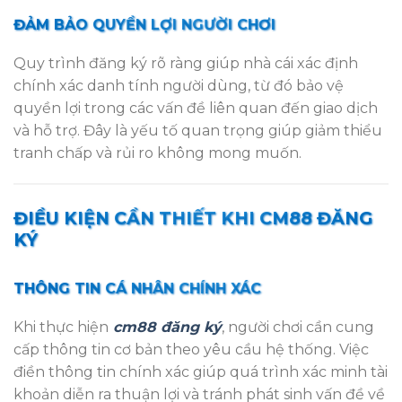
ĐẢM BẢO QUYỀN LỢI NGƯỜI CHƠI
Quy trình đăng ký rõ ràng giúp nhà cái xác định
chính xác danh tính người dùng, từ đó bảo vệ
quyền lợi trong các vấn đề liên quan đến giao dịch
và hỗ trợ. Đây là yếu tố quan trọng giúp giảm thiểu
tranh chấp và rủi ro không mong muốn.
ĐIỀU KIỆN CẦN THIẾT KHI CM88 ĐĂNG
KÝ
THÔNG TIN CÁ NHÂN CHÍNH XÁC
Khi thực hiện
cm88 đăng ký
, người chơi cần cung
cấp thông tin cơ bản theo yêu cầu hệ thống. Việc
điền thông tin chính xác giúp quá trình xác minh tài
khoản diễn ra thuận lợi và tránh phát sinh vấn đề về