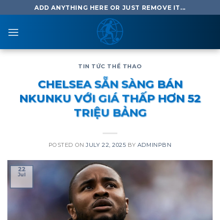
Skip
ADD ANYTHING HERE OR JUST REMOVE IT...
to
content
TIN TỨC THỂ THAO
CHELSEA SẴN SÀNG BÁN
NKUNKU VỚI GIÁ THẤP HƠN 52
TRIỆU BẢNG
POSTED ON
JULY 22, 2025
BY
ADMINPBN
22
Jul