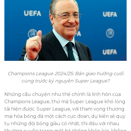
Champions League 2024/25: Bản giao hưởng cuối
cùng trước kỷ nguyên Super League?
Những câu chuyện như thế chính là linh hồn của
Champions League, thứ mà Super League khó lòng
tái hiện được. Super League, với tham vọng thương
mại hóa bóng đá một cách cực đoan, dự kiến sẽ quy
tụ những đội bóng giàu có nhất, thi đấu với nhau
thường xuyên trong một hệ thống khép kín, không