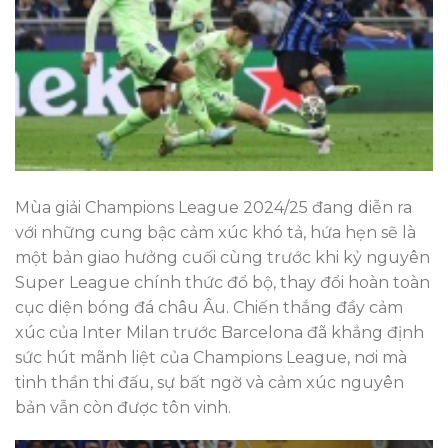
Mùa giải Champions League 2024/25 đang diễn ra
với những cung bậc cảm xúc khó tả, hứa hẹn sẽ là
một bản giao hưởng cuối cùng trước khi kỷ nguyên
Super League chính thức đổ bộ, thay đổi hoàn toàn
cục diện bóng đá châu Âu. Chiến thắng đầy cảm
xúc của Inter Milan trước Barcelona đã khẳng định
sức hút mãnh liệt của Champions League, nơi mà
tinh thần thi đấu, sự bất ngờ và cảm xúc nguyên
bản vẫn còn được tôn vinh.