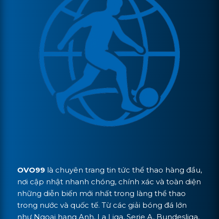
OVO99
là chuyên trang tin tức thể thao hàng đầu,
nơi cập nhật nhanh chóng, chính xác và toàn diện
những diễn biến mới nhất trong làng thể thao
trong nước và quốc tế. Từ các giải bóng đá lớn
như Ngoại hạng Anh, La Liga, Serie A, Bundesliga,