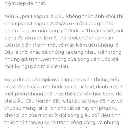
niệm đẹp đẽ nhất.
Nếu Super League là điều không thể tránh khỏi, thì
Champions League 2024/25 sẽ mãi được ghi nhớ
như mùa giải cuối cùng giữ được sự thuần khiết, nơi
bóng đá vẫn còn là một trò chơi, chứ chưa hoàn
toàn bị biến thành một cỗ máy kiếm tiền khổng lồ.
Đây là thời khắc để chúng ta cùng nhau trân trọng
những giá trị truyền thống của bóng đá trước khi
một kỷ nguyên mới bắt đầu.
Sự ra đi của Champions League truyền thống, nếu
có, sẽ đánh dấu một bước ngoặt lịch sử, đánh mất đi
một phần không thể thay thế của văn hóa bóng đá
châu Âu. Câu hỏi lớn đặt ra là liệu sự thay đổi này có
thực sự mang lại lợi ích cho tất cả hay chỉ phục vụ
cho lợi ích của một số ít đội bóng giàu có? Liệu tinh
thần thể thao, sự cạnh tranh công bằng, và những