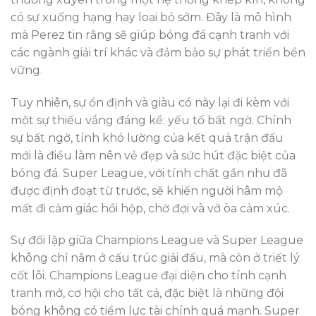
có sự xuống hạng hay loại bỏ sớm. Đây là mô hình
mà Perez tin rằng sẽ giúp bóng đá cạnh tranh với
các ngành giải trí khác và đảm bảo sự phát triển bền
vững.
Tuy nhiên, sự ổn định và giàu có này lại đi kèm với
một sự thiếu vắng đáng kể: yếu tố bất ngờ. Chính
sự bất ngờ, tính khó lường của kết quả trận đấu
mới là điều làm nên vẻ đẹp và sức hút đặc biệt của
bóng đá. Super League, với tính chất gần như đã
được định đoạt từ trước, sẽ khiến người hâm mộ
mất đi cảm giác hồi hộp, chờ đợi và vỡ òa cảm xúc.
Sự đối lập giữa Champions League và Super League
không chỉ nằm ở cấu trúc giải đấu, mà còn ở triết lý
cốt lõi. Champions League đại diện cho tính cạnh
tranh mở, cơ hội cho tất cả, đặc biệt là những đội
bóng không có tiềm lực tài chính quá mạnh. Super