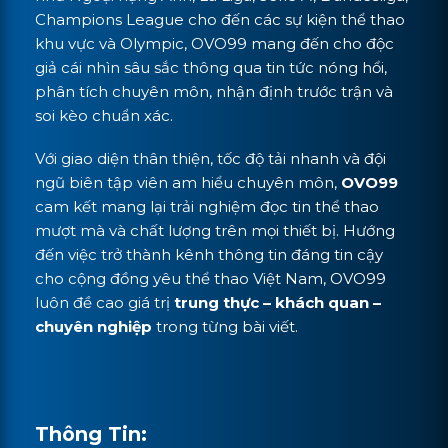
Champions League cho đến các sự kiện thể thao
khu vực và Olympic, OVO99 mang đến cho độc
giả cái nhìn sâu sắc thông qua tin tức nóng hổi,
phân tích chuyên môn, nhận định trước trận và
soi kèo chuẩn xác.
Với giao diện thân thiện, tốc độ tải nhanh và đội
ngũ biên tập viên am hiểu chuyên môn,
OVO99
cam kết mang lại trải nghiệm đọc tin thể thao
mượt mà và chất lượng trên mọi thiết bị. Hướng
đến việc trở thành kênh thông tin đáng tin cậy
cho cộng đồng yêu thể thao Việt Nam, OVO99
luôn đề cao giá trị
trung thực – khách quan –
chuyên nghiệp
trong từng bài viết.
Thông Tin: