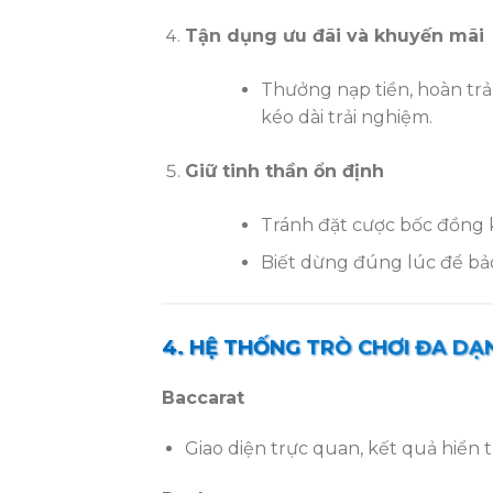
Tận dụng ưu đãi và khuyến mãi
Thưởng nạp tiền, hoàn trả
kéo dài trải nghiệm.
Giữ tinh thần ổn định
Tránh đặt cược bốc đồng k
Biết dừng đúng lúc để bảo
4. HỆ THỐNG TRÒ CHƠI ĐA DẠN
Baccarat
Giao diện trực quan, kết quả hiển t