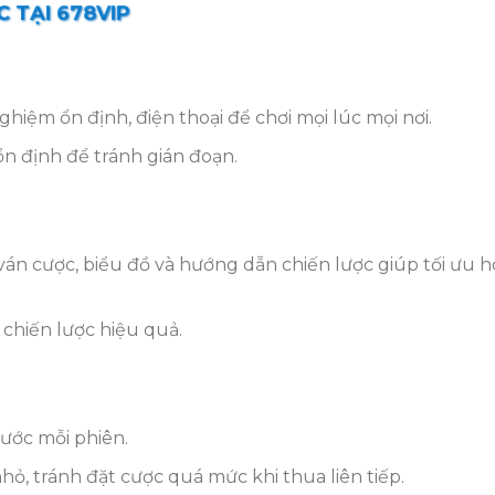
C TẠI 678VIP
ghiệm ổn định, điện thoại để chơi mọi lúc mọi nơi.
ổn định để tránh gián đoạn.
 ván cược, biểu đồ và hướng dẫn chiến lược giúp tối ưu h
 chiến lược hiệu quả.
rước mỗi phiên.
ỏ, tránh đặt cược quá mức khi thua liên tiếp.