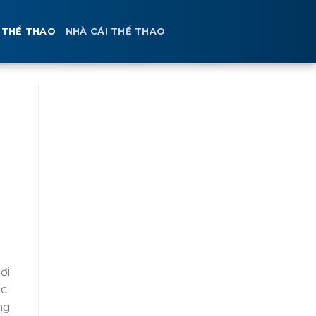
 THỂ THAO
NHÀ CÁI THỂ THAO
ơi
ác
ng