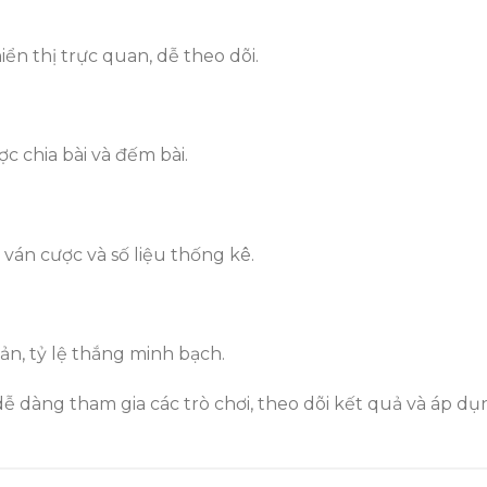
iển thị trực quan, dễ theo dõi.
ợc chia bài và đếm bài.
, ván cược và số liệu thống kê.
ản, tỷ lệ thắng minh bạch.
dễ dàng tham gia các trò chơi, theo dõi kết quả và áp dụ