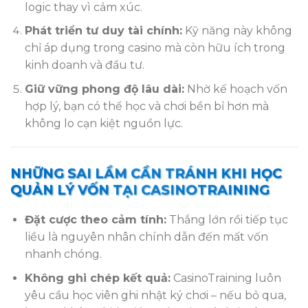
logic thay vì cảm xúc.
Phát triển tư duy tài chính:
Kỹ năng này không
chỉ áp dụng trong casino mà còn hữu ích trong
kinh doanh và đầu tư.
Giữ vững phong độ lâu dài:
Nhờ kế hoạch vốn
hợp lý, bạn có thể học và chơi bền bỉ hơn mà
không lo cạn kiệt nguồn lực.
NHỮNG SAI LẦM CẦN TRÁNH KHI HỌC
QUẢN LÝ VỐN TẠI CASINOTRAINING
Đặt cược theo cảm tính:
Thắng lớn rồi tiếp tục
liều là nguyên nhân chính dẫn đến mất vốn
nhanh chóng.
Không ghi chép kết quả:
CasinoTraining luôn
yêu cầu học viên ghi nhật ký chơi – nếu bỏ qua,