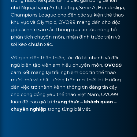
trong nước và quốc tế. Từ các giải bóng đá lớn
như Ngoại hạng Anh, La Liga, Serie A, Bundesliga,
Champions League cho đến các sự kiện thể thao
khu vực và Olympic, OVO99 mang đến cho độc
giả cái nhìn sâu sắc thông qua tin tức nóng hổi,
phân tích chuyên môn, nhận định trước trận và
soi kèo chuẩn xác.
Với giao diện thân thiện, tốc độ tải nhanh và đội
ngũ biên tập viên am hiểu chuyên môn,
OVO99
cam kết mang lại trải nghiệm đọc tin thể thao
mượt mà và chất lượng trên mọi thiết bị. Hướng
đến việc trở thành kênh thông tin đáng tin cậy
cho cộng đồng yêu thể thao Việt Nam, OVO99
luôn đề cao giá trị
trung thực – khách quan –
chuyên nghiệp
trong từng bài viết.