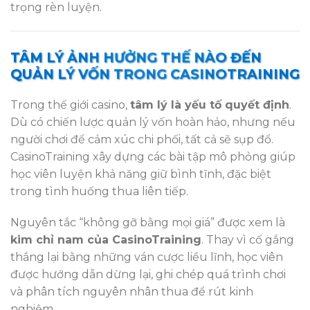
trọng rèn luyện.
TÂM LÝ ẢNH HƯỞNG THẾ NÀO ĐẾN
QUẢN LÝ VỐN TRONG CASINOTRAINING
Trong thế giới casino,
tâm lý là yếu tố quyết định
.
Dù có chiến lược quản lý vốn hoàn hảo, nhưng nếu
người chơi để cảm xúc chi phối, tất cả sẽ sụp đổ.
CasinoTraining xây dựng các bài tập mô phỏng giúp
học viên luyện khả năng giữ bình tĩnh, đặc biệt
trong tình huống thua liên tiếp.
Nguyên tắc “không gỡ bằng mọi giá” được xem là
kim chỉ nam của CasinoTraining
. Thay vì cố gắng
thắng lại bằng những ván cược liều lĩnh, học viên
được hướng dẫn dừng lại, ghi chép quá trình chơi
và phân tích nguyên nhân thua để rút kinh
nghiệm.