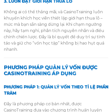
3. LUÔN ĐẶT GIỚI HẠN THUA LỖ
Không ai có thể thắng mãi, và CasinoTraining luôn
khuyến khích học viên thiết lập giới hạn thua lỗ –
mức mà bạn sẵn sàng dừng lại. Khi chạm ngưỡng
này, hãy tạm nghỉ, phân tích nguyên nhân và điều
chỉnh chiến lược. Đây là bí quyết để duy trì sự tỉnh
táo và giữ cho “vốn học tập” không bị hao hụt quá
nhanh.
PHƯƠNG PHÁP QUẢN LÝ VỐN ĐƯỢC
CASINOTRAINING ÁP DỤNG
PHƯƠNG PHÁP 1: QUẢN LÝ VỐN THEO TỈ LỆ PHẦN
TRĂM
Đây là phương pháp cơ bản nhất, được
CasinoTraining đưa vào chương trình huấn luyện