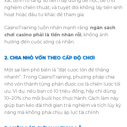
xác định rõ ràng: số tiền này dùng để học, để thử
nghiệm chiến thuật, và tuyệt đối không lấy tiền sinh
hoạt hoặc đầu tư khác để tham gia.
CasinoTraining luôn nhấn mạnh rằng:
ngân sách
chơi casino phải là tiền nhàn rỗi
, không ảnh
hưởng đến cuộc sống cá nhân.
2. CHIA NHỎ VỐN THEO CẤP ĐỘ CHƠI
Một sai lầm phổ biến là “đặt cược lớn để thắng
nhanh”. Trong CasinoTraining, phương pháp chia
nhỏ vốn thành từng phần được coi là chiến lược tối
ưu. Ví dụ: nếu bạn có 10 triệu đồng, hãy chỉ dùng
10–20% cho mỗi buổi học thực hành. Cách làm này
giúp bạn kéo dài thời gian trải nghiệm và tích lũy kỹ
năng mà không phải chịu áp lực tài chính.