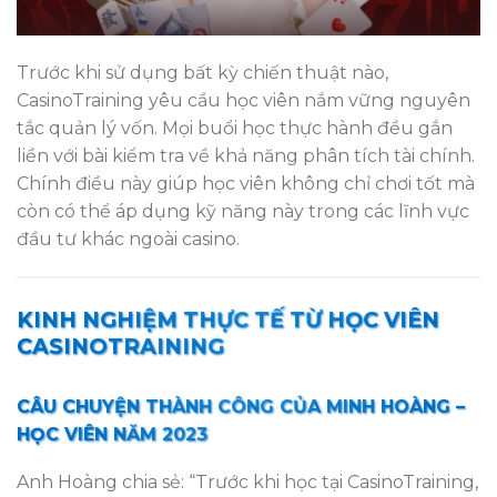
Trước khi sử dụng bất kỳ chiến thuật nào,
CasinoTraining yêu cầu học viên nắm vững nguyên
tắc quản lý vốn. Mọi buổi học thực hành đều gắn
liền với bài kiểm tra về khả năng phân tích tài chính.
Chính điều này giúp học viên không chỉ chơi tốt mà
còn có thể áp dụng kỹ năng này trong các lĩnh vực
đầu tư khác ngoài casino.
KINH NGHIỆM THỰC TẾ TỪ HỌC VIÊN
CASINOTRAINING
CÂU CHUYỆN THÀNH CÔNG CỦA MINH HOÀNG –
HỌC VIÊN NĂM 2023
Anh Hoàng chia sẻ: “Trước khi học tại CasinoTraining,