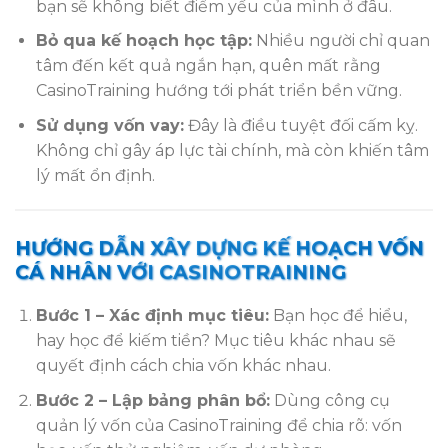
bạn sẽ không biết điểm yếu của mình ở đâu.
Bỏ qua kế hoạch học tập:
Nhiều người chỉ quan
tâm đến kết quả ngắn hạn, quên mất rằng
CasinoTraining hướng tới phát triển bền vững.
Sử dụng vốn vay:
Đây là điều tuyệt đối cấm kỵ.
Không chỉ gây áp lực tài chính, mà còn khiến tâm
lý mất ổn định.
HƯỚNG DẪN XÂY DỰNG KẾ HOẠCH VỐN
CÁ NHÂN VỚI CASINOTRAINING
Bước 1 – Xác định mục tiêu:
Bạn học để hiểu,
hay học để kiếm tiền? Mục tiêu khác nhau sẽ
quyết định cách chia vốn khác nhau.
Bước 2 – Lập bảng phân bổ:
Dùng công cụ
quản lý vốn của CasinoTraining để chia rõ: vốn