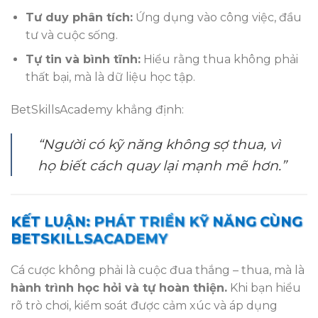
Tư duy phân tích:
Ứng dụng vào công việc, đầu
tư và cuộc sống.
Tự tin và bình tĩnh:
Hiểu rằng thua không phải
thất bại, mà là dữ liệu học tập.
BetSkillsAcademy khẳng định:
“Người có kỹ năng không sợ thua, vì
họ biết cách quay lại mạnh mẽ hơn.”
KẾT LUẬN: PHÁT TRIỂN KỸ NĂNG CÙNG
BETSKILLSACADEMY
Cá cược không phải là cuộc đua thắng – thua, mà là
hành trình học hỏi và tự hoàn thiện.
Khi bạn hiểu
rõ trò chơi, kiểm soát được cảm xúc và áp dụng