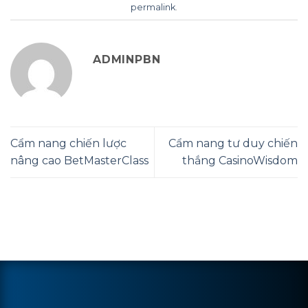
permalink
.
ADMINPBN
Cẩm nang chiến lược
Cẩm nang tư duy chiến
nâng cao BetMasterClass
thắng CasinoWisdom