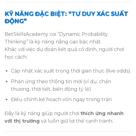
KỸ NĂNG ĐẶC BIỆT: “TƯ DUY XÁC SUẤT
ĐỘNG”
BetSkillsAcademy coi “Dynamic Probability
Thinking” là kỹ năng nâng cao bậc nhất.
Khác với việc dự đoán kết quả cố định, người chơi
học cách:
Cập nhật xác suất trong thời gian thực (live odds).
Phản ứng theo thông tin mới (ví dụ: chấn
thương, thời tiết, biến động tỷ lệ).
Điều chỉnh kế hoạch vốn ngay trong trận.
Đây là kỹ năng giúp người chơi
thích ứng nhanh
với thị trường
và luôn giữ lợi thế cạnh tranh.