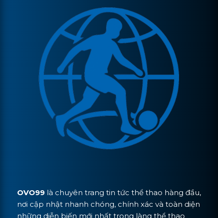
OVO99
là chuyên trang tin tức thể thao hàng đầu,
nơi cập nhật nhanh chóng, chính xác và toàn diện
những diễn biến mới nhất trong làng thể thao