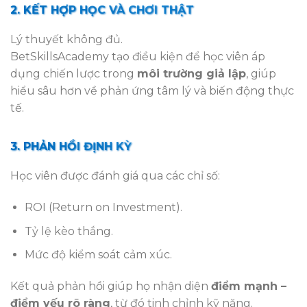
2. KẾT HỢP HỌC VÀ CHƠI THẬT
Lý thuyết không đủ.
BetSkillsAcademy tạo điều kiện để học viên áp
dụng chiến lược trong
môi trường giả lập
, giúp
hiểu sâu hơn về phản ứng tâm lý và biến động thực
tế.
3. PHẢN HỒI ĐỊNH KỲ
Học viên được đánh giá qua các chỉ số:
ROI (Return on Investment).
Tỷ lệ kèo thắng.
Mức độ kiểm soát cảm xúc.
Kết quả phản hồi giúp họ nhận diện
điểm mạnh –
điểm yếu rõ ràng
, từ đó tinh chỉnh kỹ năng.