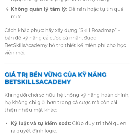
Không quản lý tâm lý:
Dễ nản hoặc tự tin quá
mức.
Cách khắc phục: hãy xây dựng “Skill Roadmap” –
bản đồ kỹ năng cá cược cá nhân, được
BetSkillsAcademy hỗ trợ thiết kế miễn phí cho học
viên mới.
GIÁ TRỊ BỀN VỮNG CỦA KỸ NĂNG
BETSKILLSACADEMY
Khi người chơi sở hữu hệ thống kỹ năng hoàn chỉnh,
họ không chỉ giỏi hơn trong cá cược mà còn cải
thiện nhiều mặt khác:
Kỷ luật và tự kiểm soát:
Giúp duy trì thói quen
ra quyết định logic.