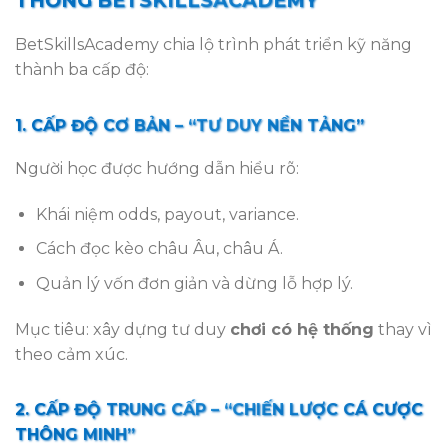
THỐNG BETSKILLSACADEMY
BetSkillsAcademy chia lộ trình phát triển kỹ năng
thành ba cấp độ:
1. CẤP ĐỘ CƠ BẢN – “TƯ DUY NỀN TẢNG”
Người học được hướng dẫn hiểu rõ:
Khái niệm odds, payout, variance.
Cách đọc kèo châu Âu, châu Á.
Quản lý vốn đơn giản và dừng lỗ hợp lý.
Mục tiêu: xây dựng tư duy
chơi có hệ thống
thay vì
theo cảm xúc.
2. CẤP ĐỘ TRUNG CẤP – “CHIẾN LƯỢC CÁ CƯỢC
THÔNG MINH”