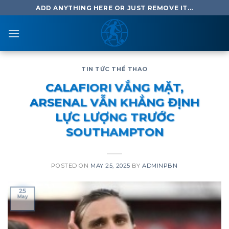
Skip
ADD ANYTHING HERE OR JUST REMOVE IT...
to
content
TIN TỨC THỂ THAO
CALAFIORI VẮNG MẶT,
ARSENAL VẪN KHẲNG ĐỊNH
LỰC LƯỢNG TRƯỚC
SOUTHAMPTON
POSTED ON
MAY 25, 2025
BY
ADMINPBN
25
May