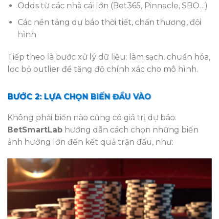
Odds từ các nhà cái lớn (Bet365, Pinnacle, SBO…)
Các nền tảng dự báo thời tiết, chấn thương, đội
hình
Tiếp theo là bước xử lý dữ liệu: làm sạch, chuẩn hóa,
lọc bỏ outlier để tăng độ chính xác cho mô hình.
BƯỚC 2: LỰA CHỌN BIẾN ĐẦU VÀO
Không phải biến nào cũng có giá trị dự báo.
BetSmartLab
hướng dẫn cách chọn những biến
ảnh hưởng lớn đến kết quả trận đấu, như: