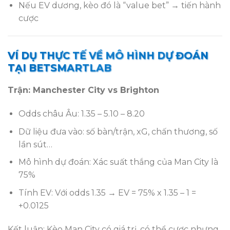
Nếu EV dương, kèo đó là “value bet” → tiến hành
cược
VÍ DỤ THỰC TẾ VỀ MÔ HÌNH DỰ ĐOÁN
TẠI BETSMARTLAB
Trận: Manchester City vs Brighton
Odds châu Âu: 1.35 – 5.10 – 8.20
Dữ liệu đưa vào: số bàn/trận, xG, chấn thương, số
lần sút…
Mô hình dự đoán: Xác suất thắng của Man City là
75%
Tính EV: Với odds 1.35 → EV = 75% x 1.35 – 1 =
+0.0125
Kết luận: Kèo Man City có giá trị, có thể cược nhưng