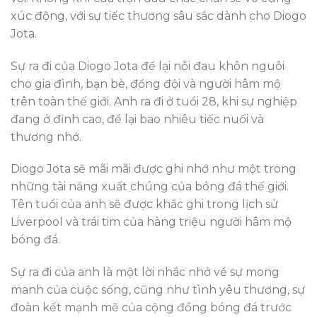
xúc động, với sự tiếc thương sâu sắc dành cho Diogo
Jota.
Sự ra đi của Diogo Jota để lại nỗi đau khôn nguôi
cho gia đình, bạn bè, đồng đội và người hâm mộ
trên toàn thế giới. Anh ra đi ở tuổi 28, khi sự nghiệp
đang ở đỉnh cao, để lại bao nhiêu tiếc nuối và
thương nhớ.
Diogo Jota sẽ mãi mãi được ghi nhớ như một trong
những tài năng xuất chúng của bóng đá thế giới.
Tên tuổi của anh sẽ được khắc ghi trong lịch sử
Liverpool và trái tim của hàng triệu người hâm mộ
bóng đá.
Sự ra đi của anh là một lời nhắc nhở về sự mong
manh của cuộc sống, cũng như tình yêu thương, sự
đoàn kết mạnh mẽ của cộng đồng bóng đá trước