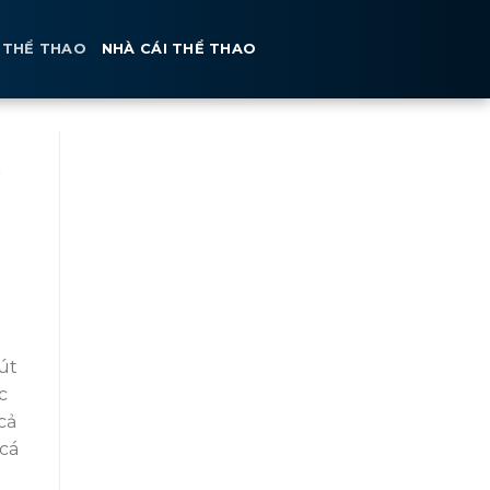
 THỂ THAO
NHÀ CÁI THỂ THAO
hút
c
cả
 cá