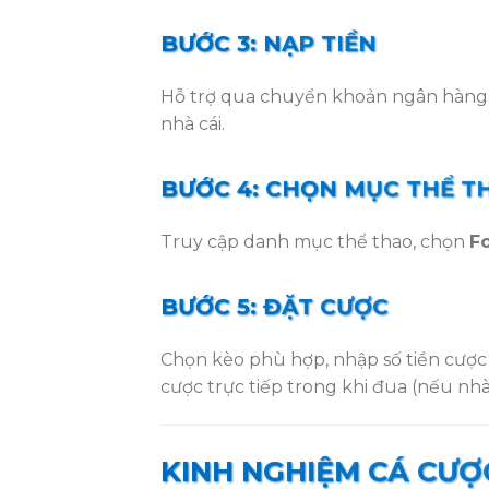
BƯỚC 3: NẠP TIỀN
Hỗ trợ qua chuyển khoản ngân hàng, 
nhà cái.
BƯỚC 4: CHỌN MỤC THỂ TH
Truy cập danh mục thể thao, chọn
F
BƯỚC 5: ĐẶT CƯỢC
Chọn kèo phù hợp, nhập số tiền cược 
cược trực tiếp trong khi đua (nếu nhà c
KINH NGHIỆM CÁ CƯỢ