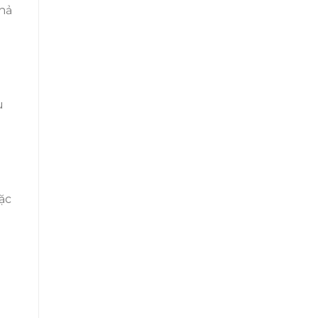
khả
ù
ặc