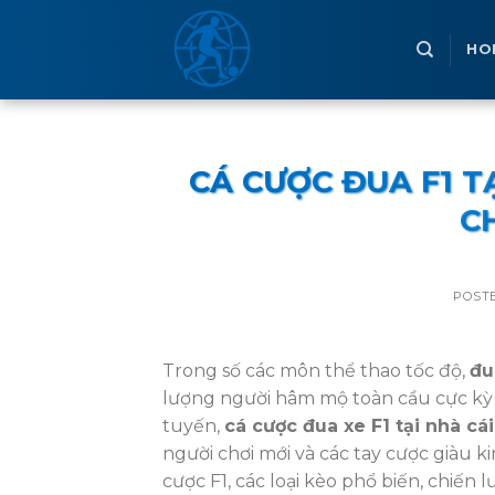
Skip
to
HO
content
CÁ CƯỢC ĐUA F1 TẠ
C
POST
Trong số các môn thể thao tốc độ,
đu
lượng người hâm mộ toàn cầu cực kỳ l
tuyến,
cá cược đua xe F1 tại nhà cái
người chơi mới và các tay cược giàu ki
cược F1, các loại kèo phổ biến, chiến 