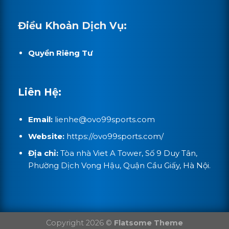
Điều Khoản Dịch Vụ:
Quyền Riêng Tư
Liên Hệ:
Email:
lienhe@
ovo99sports.com
Website:
https://ovo99sports.com/
Địa chỉ:
Tòa nhà Viet A Tower, Số 9 Duy Tân,
Phường Dịch Vọng Hậu, Quận Cầu Giấy, Hà Nội.
Copyright 2026 ©
Flatsome Theme