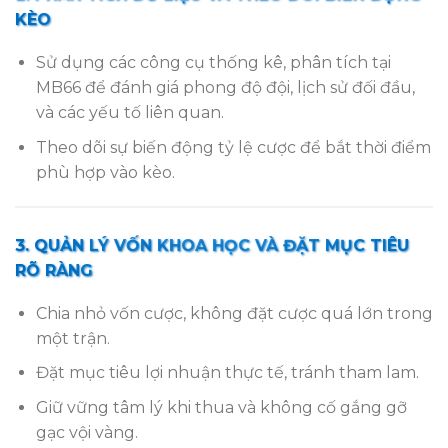
KÈO
Sử dụng các công cụ thống kê, phân tích tại
MB66 để đánh giá phong độ đội, lịch sử đối đầu,
và các yếu tố liên quan.
Theo dõi sự biến động tỷ lệ cược để bắt thời điểm
phù hợp vào kèo.
3. QUẢN LÝ VỐN KHOA HỌC VÀ ĐẶT MỤC TIÊU
RÕ RÀNG
Chia nhỏ vốn cược, không đặt cược quá lớn trong
một trận.
Đặt mục tiêu lợi nhuận thực tế, tránh tham lam.
Giữ vững tâm lý khi thua và không cố gắng gỡ
gạc vội vàng.