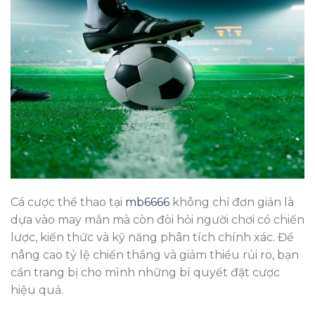
Cá cược thể thao tại
mb6666
không chỉ đơn giản là
dựa vào may mắn mà còn đòi hỏi người chơi có chiến
lược, kiến thức và kỹ năng phân tích chính xác. Để
nâng cao tỷ lệ chiến thắng và giảm thiểu rủi ro, bạn
cần trang bị cho mình những bí quyết đặt cược
hiệu quả.