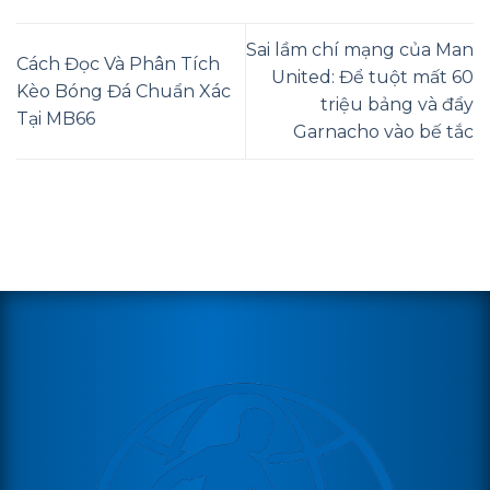
Sai lầm chí mạng của Man
Cách Đọc Và Phân Tích
United: Để tuột mất 60
Kèo Bóng Đá Chuẩn Xác
triệu bảng và đẩy
Tại MB66
Garnacho vào bế tắc