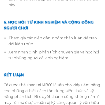
này.
6. HỌC HỎI TỪ KINH NGHIỆM VÀ CỘNG ĐỒNG
NGƯỜI CHƠI
Tham gia các diễn đàn, nhóm thảo luận để trao
đổi kiến thức.
Xem nhận định, phân tích chuyên gia và học hỏi
từ những người có kinh nghiệm.
KẾT LUẬN
Cá cược thể thao tại MB66 là sân chơi đầy tiềm năng
cho những ai biết cách tận dụng kiến thức và kỹ
năng phân tích. Bí quyết thành công không nằm ở
may rủi mà ở sự chuẩn bị kỹ càng, quản lý vốn hiệu