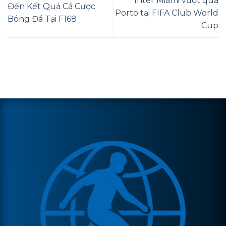
Inter Miami vượt qua
Đến Kết Quả Cá Cược
Porto tại FIFA Club World
Bóng Đá Tại F168
Cup