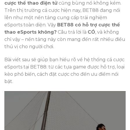
cược thể thao điện tử
cũng bùng nổ không kém.
Trên thị trường cá cược hiện nay, BET88 đang nổi
lên như một nền tảng cung cấp trải nghiệm
eSports toàn diện. Vậy
BET88 có hỗ trợ cược thể
thao eSports không?
Câu trả lời là
CÓ
, và không
chỉ vậy – nền tảng này còn mang đến rất nhiều điều
thú vị cho người chơi.
Bài viết sau sẽ giúp bạn hiểu rõ về hệ thống cá cược
eSports tại BET88: từ các tựa game được hỗ trợ, loại
kèo phổ biến, cách đặt cược cho đến ưu điểm nổi
bật.