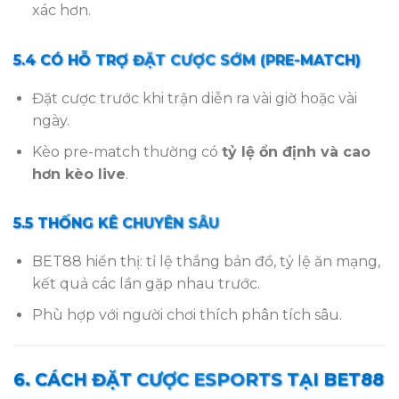
xác hơn.
5.4 CÓ HỖ TRỢ ĐẶT CƯỢC SỚM (PRE-MATCH)
Đặt cược trước khi trận diễn ra vài giờ hoặc vài
ngày.
Kèo pre-match thường có
tỷ lệ ổn định và cao
hơn kèo live
.
5.5 THỐNG KÊ CHUYÊN SÂU
BET88 hiển thị: tỉ lệ thắng bản đồ, tỷ lệ ăn mạng,
kết quả các lần gặp nhau trước.
Phù hợp với người chơi thích phân tích sâu.
6. CÁCH ĐẶT CƯỢC ESPORTS TẠI BET88