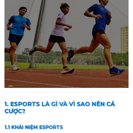
1. ESPORTS LÀ GÌ VÀ VÌ SAO NÊN CÁ
CƯỢC?
1.1 KHÁI NIỆM ESPORTS