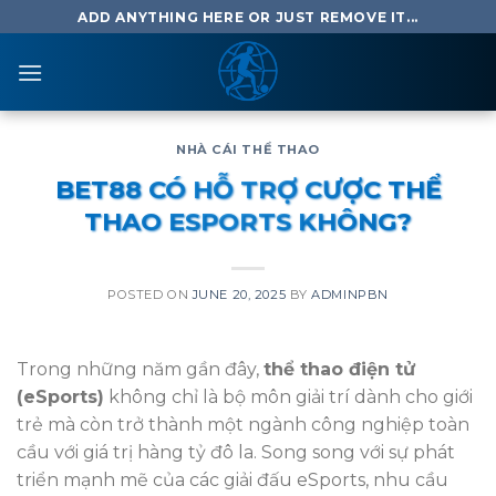
Skip
ADD ANYTHING HERE OR JUST REMOVE IT...
to
content
NHÀ CÁI THỂ THAO
BET88 CÓ HỖ TRỢ CƯỢC THỂ
THAO ESPORTS KHÔNG?
POSTED ON
JUNE 20, 2025
BY
ADMINPBN
Trong những năm gần đây,
thể thao điện tử
(eSports)
không chỉ là bộ môn giải trí dành cho giới
trẻ mà còn trở thành một ngành công nghiệp toàn
cầu với giá trị hàng tỷ đô la. Song song với sự phát
triển mạnh mẽ của các giải đấu eSports, nhu cầu