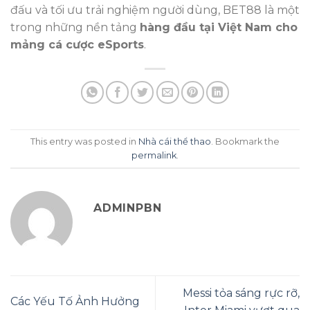
đấu và tối ưu trải nghiệm người dùng, BET88 là một
trong những nền tảng
hàng đầu tại Việt Nam cho
mảng cá cược eSports
.
This entry was posted in
Nhà cái thể thao
. Bookmark the
permalink
.
ADMINPBN
Messi tỏa sáng rực rỡ,
Các Yếu Tố Ảnh Hưởng