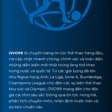
OVO99
là chuyên trang tin tức thể thao hàng đầu,
nơi cập nhật nhanh chóng, chính xác và toàn diện
những diễn biến mới nhất trong làng thể thao
trong nước và quốc tế. Từ các giải bóng đá lớn
như Ngoại hạng Anh, La Liga, Serie A, Bundesliga,
Champions League cho đến các sự kiện thể thao
khu vực và Olympic, OVO99 mang đến cho độc
giả cái nhìn sâu sắc thông qua tin tức nóng hổi,
phân tích chuyên môn, nhận định trước trận và
soi kèo chuẩn xác.