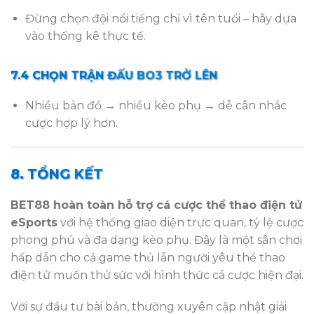
Đừng chọn đội nổi tiếng chỉ vì tên tuổi – hãy dựa
vào thống kê thực tế.
7.4 CHỌN TRẬN ĐẤU BO3 TRỞ LÊN
Nhiều bản đồ → nhiều kèo phụ → dễ cân nhắc
cược hợp lý hơn.
8. TỔNG KẾT
BET88 hoàn toàn hỗ trợ cá cược thể thao điện tử
eSports
với hệ thống giao diện trực quan, tỷ lệ cược
phong phú và đa dạng kèo phụ. Đây là một sân chơi
hấp dẫn cho cả game thủ lẫn người yêu thể thao
điện tử muốn thử sức với hình thức cá cược hiện đại.
Với sự đầu tư bài bản, thường xuyên cập nhật giải