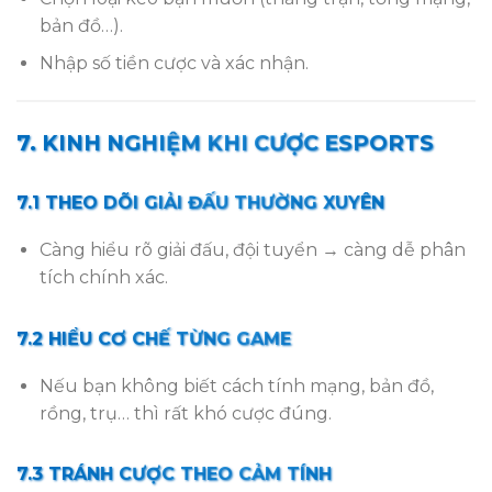
bản đồ…).
Nhập số tiền cược và xác nhận.
7. KINH NGHIỆM KHI CƯỢC ESPORTS
7.1 THEO DÕI GIẢI ĐẤU THƯỜNG XUYÊN
Càng hiểu rõ giải đấu, đội tuyển → càng dễ phân
tích chính xác.
7.2 HIỂU CƠ CHẾ TỪNG GAME
Nếu bạn không biết cách tính mạng, bản đồ,
rồng, trụ… thì rất khó cược đúng.
7.3 TRÁNH CƯỢC THEO CẢM TÍNH