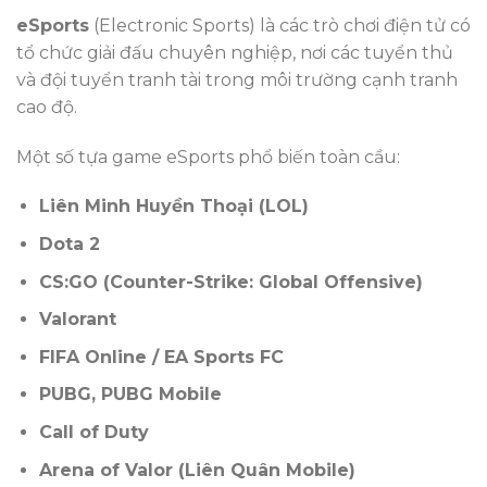
eSports
(Electronic Sports) là các trò chơi điện tử có
tổ chức giải đấu chuyên nghiệp, nơi các tuyển thủ
và đội tuyển tranh tài trong môi trường cạnh tranh
cao độ.
Một số tựa game eSports phổ biến toàn cầu:
Liên Minh Huyền Thoại (LOL)
Dota 2
CS:GO (Counter-Strike: Global Offensive)
Valorant
FIFA Online / EA Sports FC
PUBG, PUBG Mobile
Call of Duty
Arena of Valor (Liên Quân Mobile)