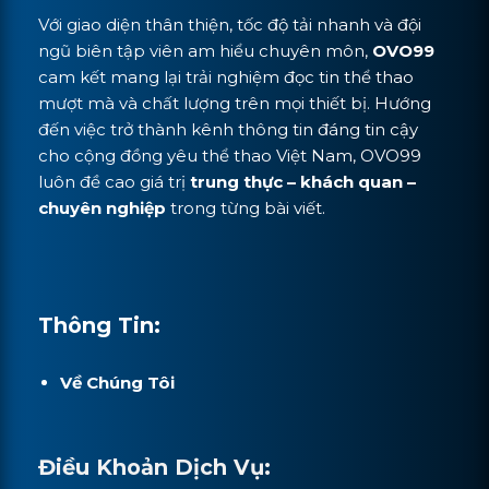
Với giao diện thân thiện, tốc độ tải nhanh và đội
ngũ biên tập viên am hiểu chuyên môn,
OVO99
cam kết mang lại trải nghiệm đọc tin thể thao
mượt mà và chất lượng trên mọi thiết bị. Hướng
đến việc trở thành kênh thông tin đáng tin cậy
cho cộng đồng yêu thể thao Việt Nam, OVO99
luôn đề cao giá trị
trung thực – khách quan –
chuyên nghiệp
trong từng bài viết.
Thông Tin:
Về Chúng Tôi
Điều Khoản Dịch Vụ: