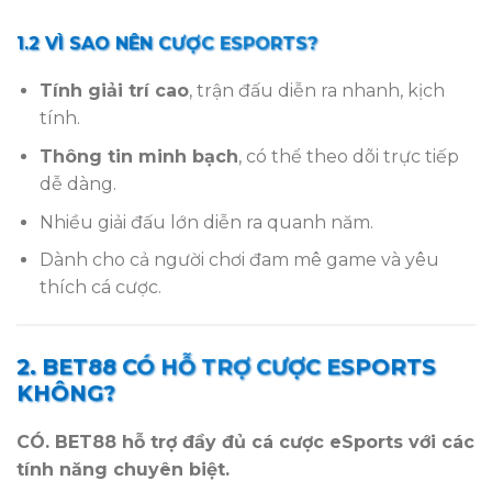
1.2 VÌ SAO NÊN CƯỢC ESPORTS?
Tính giải trí cao
, trận đấu diễn ra nhanh, kịch
tính.
Thông tin minh bạch
, có thể theo dõi trực tiếp
dễ dàng.
Nhiều giải đấu lớn diễn ra quanh năm.
Dành cho cả người chơi đam mê game và yêu
thích cá cược.
2. BET88 CÓ HỖ TRỢ CƯỢC ESPORTS
KHÔNG?
CÓ. BET88 hỗ trợ đầy đủ cá cược eSports với các
tính năng chuyên biệt.