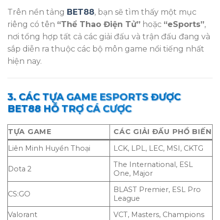
Trên nền tảng
BET88
, bạn sẽ tìm thấy một mục
riêng có tên
“Thể Thao Điện Tử”
hoặc
“eSports”
,
nơi tổng hợp tất cả các giải đấu và trận đấu đang và
sắp diễn ra thuộc các bộ môn game nổi tiếng nhất
hiện nay.
3. CÁC TỰA GAME ESPORTS ĐƯỢC
BET88 HỖ TRỢ CÁ CƯỢC
TỰA GAME
CÁC GIẢI ĐẤU PHỔ BIẾN
Liên Minh Huyền Thoại
LCK, LPL, LEC, MSI, CKTG
The International, ESL
Dota 2
One, Major
BLAST Premier, ESL Pro
CS:GO
League
Valorant
VCT, Masters, Champions