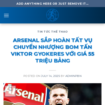
Skip
ADD ANYTHING HERE OR JUST REMOVE IT...
to
content
TIN TỨC THỂ THAO
ARSENAL SẮP HOÀN TẤT VỤ
CHUYỂN NHƯỢNG BOM TẤN
VIKTOR GYOKERES VỚI GIÁ 55
TRIỆU BẢNG
POSTED ON
JULY 14, 2025
BY
ADMINPBN
14
Jul