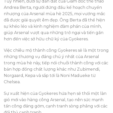
Tuy nhiên, dưới sự dẫn dắt của Giám đốc thể thao
Andrea Berta, người đứng đầu kế hoạch chuyển
nhượng của Arsenal mùa hè 2025, mọi vướng mắc
đã được giải quyết êm đẹp. Ông Berta đã thể hiện
sự khéo léo và kinh nghiệm đàm phán của mình,
giúp Arsenal vượt qua những trở ngại và tiến gần
hơn đến việc sở hữu chữ ký của Gyokeres.
Việc chiêu mộ thành công Gyokeres sẽ là một trong
những thương vụ đáng chú ý nhất của Arsenal
trong mùa hè này, tiếp nối chuỗi thành công với các
bản hợp đồng chất lượng khác như Zubimendi,
Norgaard, Kepa và sắp tới là Noni Madueke từ
Chelsea.
Sự xuất hiện của Gyokeres hứa hẹn sẽ thổi một làn
gió mới vào hàng công Arsenal, tạo nên sức mạnh
tấn công đáng gờm, cạnh tranh sòng phẳng với các
đối thủ cạnh tranh.