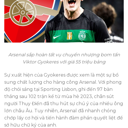
Arsenal sắp hoàn tất vụ chuyển nhượng bom tấn
Viktor Gyokeres với giá 55 triệu bảng
Sự xuất hiện của Gyokeres được xem là một sự bổ
sung chất lượng cho hàng công Arsenal. Với phong
độ chói sáng tại Sporting Lisbon, ghi đến 97 bàn
thắng sau 102 trận kể từ mùa hè 2023, chân sút
người Thụy Điển đã thu hút sự chú ý của nhiều ông
lớn châu Âu. Tuy nhiên, Arsenal đã nhanh chóng
chớp lấy cơ hội và tiến hành đàm phán quyết liệt để
sở hữu chữ ký của anh.