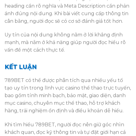
heading cần rõ nghĩa và Meta Description cần phản
ánh đúng nội dung. Khi bài viết cung cấp thông tin
cân bằng, người đọc sẽ có cơ sở đánh giá tốt hơn.
Uy tín của nội dung không nằm ở lời khẳng định
mạnh, mà nằm ở khả năng giúp người đọc hiểu rõ
vấn đề một cách thực tế.
KẾT LUẬN
789BET có thể được phân tích qua nhiều yếu tố
tạo uy tín trong lĩnh vực casino thể thao trực tuyến,
bao gồm tính minh bạch, bảo mật, giao diện, danh
mục casino, chuyên mục thể thao, hỗ trợ khách
hàng, trải nghiệm ổn định và điều khoản dễ hiểu.
Khi tìm hiểu 789BET, người đọc nên giữ góc nhìn
khách quan, đọc kỹ thông tin và tự đặt giới hạn cá