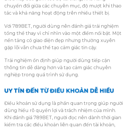
chuyển đổi giữa các chuyên mục, độ mượt khi thao
tác và khả năng hoạt động trên nhiều thiết bị.
Với 789BET, người dùng nên đánh giá trải nghiệm
tổng thể thay vì chỉ nhìn vào một điểm nổi bật. Một
nền tảng có giao diện đẹp nhưng thường xuyên
gặp lỗi vẫn chưa thể tạo cảm giác tin cậy.
Trải nghiệm ổn định giúp người dùng tiếp cận
thông tin dễ dàng hơn và tạo cảm giác chuyên
nghiệp trong quá trình sử dụng.
UY TÍN ĐẾN TỪ ĐIỀU KHOẢN DỄ HIỂU
Điều khoản sử dụng là phần quan trọng giúp người
dùng hiểu rõ quyền lợi và trách nhiệm của mình.
Khi đánh giá 789BET, người đọc nên dành thời gian
kiểm tra các điều khoản liên quan đến tài khoản,