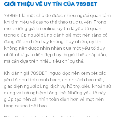
GIỚI THIỆU VỀ UY TÍN CỦA 789BET
789BET là một chủ đề được nhiều người quan tâm
khi tìm hiểu về casino thể thao trực tuyến. Trong
môi trường giải trí online, uy tín là yếu tố quan
trọng giúp người dùng đánh giá một nền tảng có
đáng để tìm hiểu hay không. Tuy nhiên, uy tín
không nên được nhìn nhận qua một yếu tố duy
nhất như giao diện đẹp hay lời giới thiệu hấp dẫn,
mà cần dựa trên nhiều tiêu chí cụ thể.
Khi đánh giá 789BET, người đọc nên xem xét các
yếu tố như tính minh bạch, chính sách bảo mật,
giao diện người dùng, dịch vụ hỗ trợ, điều khoản sử
dụng và trải nghiệm tổng thể. Những yếu tố này
giúp tạo nên cái nhìn toàn diện hơn về một nền
tảng casino thể thao.