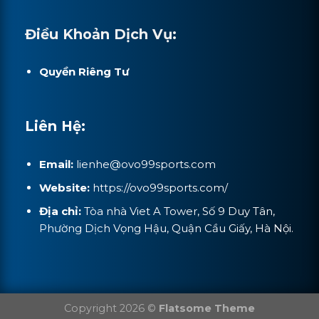
Điều Khoản Dịch Vụ:
Quyền Riêng Tư
Liên Hệ:
Email:
lienhe@
ovo99sports.com
Website:
https://ovo99sports.com/
Địa chỉ:
Tòa nhà Viet A Tower, Số 9 Duy Tân,
Phường Dịch Vọng Hậu, Quận Cầu Giấy, Hà Nội.
Copyright 2026 ©
Flatsome Theme