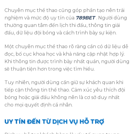
Chuyên mục thể thao cũng góp phần tạo nên trải
nghiệm và mức độ uy tín của
789BET
. Người dùng
thường quan tâm đến lịch thi đấu, thông tin giải
đấu, dữ liệu đội bóng và cách trình bày sự kiện.
Một chuyên mục thể thao rõ ràng cần có dữ liệu dễ
đọc, bố cục khoa học và khả năng cập nhật hợp lý.
Khi thông tin được trình bày nhất quán, người dùng
sẽ thuận tiện hơn trong việc tìm hiểu.
Tuy nhiên, người dùng cần giữ sự khách quan khi
tiếp cận thông tin thể thao. Cảm xúc yêu thích đội
bóng hoặc giải đấu không nên là cơ sở duy nhất
cho mọi quyết định cá nhân.
UY TÍN ĐẾN TỪ DỊCH VỤ HỖ TRỢ