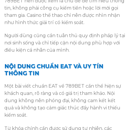
789BET nên được xem là chủ đề để tìm hiểu thông
tin, không phải công cụ kiếm tiền hoặc lời mời gọi
tham gia. Casino thể thao chỉ nên được nhìn nhận
như hình thức giải trí có kiểm soát.
Người dùng cũng cần tuân thủ quy định pháp lý tại
nơi sinh sống và chỉ tiếp cận nội dung phù hợp với
điều kiện cá nhân của mình.
NỘI DUNG CHUẨN EAT VÀ UY TÍN
THÔNG TIN
Một bài viết chuẩn EAT về 789BET cần thể hiện sự
khách quan, rõ ràng và có giá trị tham khảo. Nội
dung không nên phóng đại, không cam kết kết
quả và không tạo cảm giác thúc đẩy hành vi thiếu
kiểm soát.
Từ khóa chính cần được sử dụng tự nhiên, các