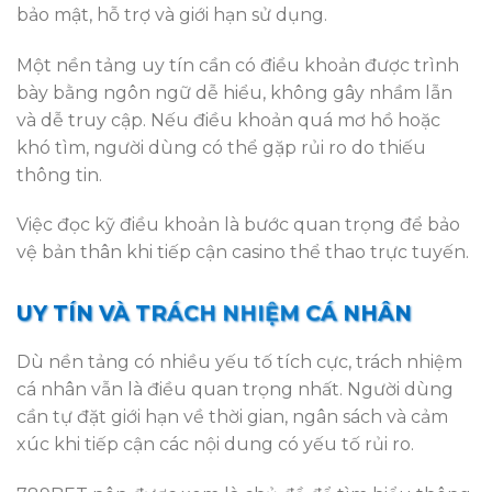
bảo mật, hỗ trợ và giới hạn sử dụng.
Một nền tảng uy tín cần có điều khoản được trình
bày bằng ngôn ngữ dễ hiểu, không gây nhầm lẫn
và dễ truy cập. Nếu điều khoản quá mơ hồ hoặc
khó tìm, người dùng có thể gặp rủi ro do thiếu
thông tin.
Việc đọc kỹ điều khoản là bước quan trọng để bảo
vệ bản thân khi tiếp cận casino thể thao trực tuyến.
UY TÍN VÀ TRÁCH NHIỆM CÁ NHÂN
Dù nền tảng có nhiều yếu tố tích cực, trách nhiệm
cá nhân vẫn là điều quan trọng nhất. Người dùng
cần tự đặt giới hạn về thời gian, ngân sách và cảm
xúc khi tiếp cận các nội dung có yếu tố rủi ro.