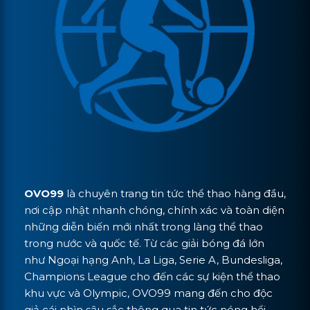
OVO99
là chuyên trang tin tức thể thao hàng đầu,
nơi cập nhật nhanh chóng, chính xác và toàn diện
những diễn biến mới nhất trong làng thể thao
trong nước và quốc tế. Từ các giải bóng đá lớn
như Ngoại hạng Anh, La Liga, Serie A, Bundesliga,
Champions League cho đến các sự kiện thể thao
khu vực và Olympic, OVO99 mang đến cho độc
giả cái nhìn sâu sắc thông qua tin tức nóng hổi,