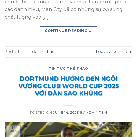
chuẩn bị cho mùa giải mới và mục tiêu chinh phục
các danh hiệu, Man City đã có những sự bổ sung
chất lượng vào […]
CONTINUE READING
→
Posted in
Tin tức thể thao
Leave a comment
TIN TỨC THỂ THAO
DORTMUND HƯỚNG ĐẾN NGÔI
VƯƠNG CLUB WORLD CUP 2025
VỚI DÀN SAO KHỦNG
POSTED ON
JUNE 14, 2025
BY
ADMINPBN
14
Jun