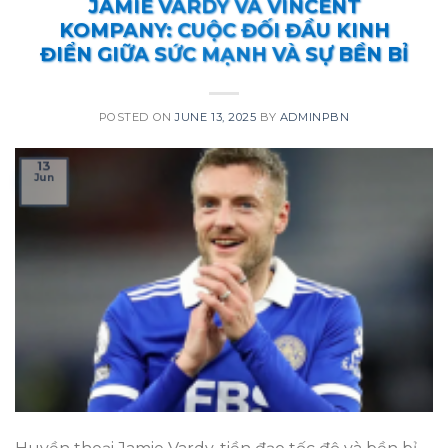
JAMIE VARDY VÀ VINCENT
KOMPANY: CUỘC ĐỐI ĐẦU KINH
ĐIỂN GIỮA SỨC MẠNH VÀ SỰ BỀN BỈ
POSTED ON
JUNE 13, 2025
BY
ADMINPBN
13
Jun