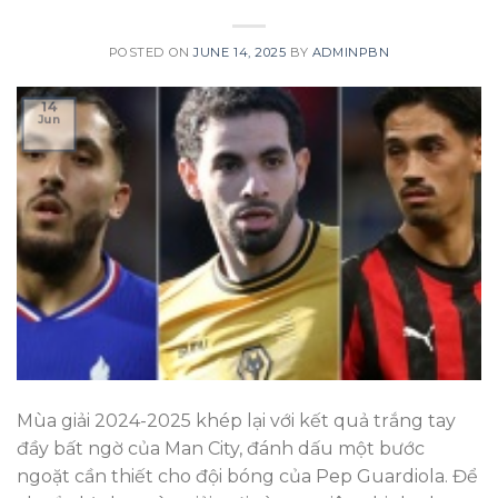
POSTED ON
JUNE 14, 2025
BY
ADMINPBN
14
Jun
Mùa giải 2024-2025 khép lại với kết quả trắng tay
đầy bất ngờ của Man City, đánh dấu một bước
ngoặt cần thiết cho đội bóng của Pep Guardiola. Để