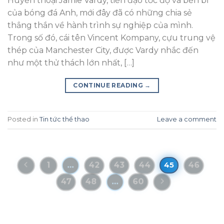
Huyền thoại Jamie Vardy, tiền đạo tốc độ và bền bỉ
của bóng đá Anh, mới đây đã có những chia sẻ
thẳng thắn về hành trình sự nghiệp của mình.
Trong số đó, cái tên Vincent Kompany, cựu trung vệ
thép của Manchester City, được Vardy nhắc đến
như một thử thách lớn nhất, […]
CONTINUE READING
→
Posted in
Tin tức thể thao
Leave a comment
1
…
42
43
44
46
45
47
48
…
60