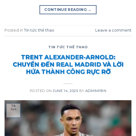
CONTINUE READING
→
Posted in
Tin tức thể thao
Leave a comment
TIN TỨC THỂ THAO
TRENT ALEXANDER-ARNOLD:
CHUYỂN ĐẾN REAL MADRID VÀ LỜI
HỨA THÀNH CÔNG RỰC RỠ
POSTED ON
JUNE 14, 2025
BY
ADMINPBN
14
Jun