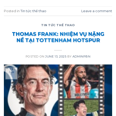
Posted in
Tin tức thể thao
Leave a comment
TIN TỨC THỂ THAO
THOMAS FRANK: NHIỆM VỤ NẶNG
NỀ TẠI TOTTENHAM HOTSPUR
POSTED ON
JUNE 13, 2025
BY
ADMINPBN
13
Jun