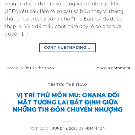
League đang diễn ra vô cùng kịch tính. Sau khi
UEFA yêu cầu làm rõ cơ cấu sở hữu thay vì thẳng
thừng loại trừ, hy vọng cho “The Eagles” đã được
thắp lại. Vấn đề mấu chốt nằm ở tỷ lệ cổ phần và
quyền […]
CONTINUE READING
→
Posted in
Tin tức thể thao
Leave a comment
TIN TỨC THỂ THAO
VỊ TRÍ THỦ MÔN MU: ONANA ĐỐI
MẶT TƯƠNG LAI BẤT ĐỊNH GIỮA
NHỮNG TIN ĐỒN CHUYỂN NHƯỢNG
POSTED ON
JUNE 14, 2025
BY
ADMINPBN