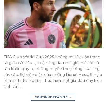
FIFA Club World Cup 2025 không chỉ là cuộc tranh
tài giữa các câu lạc bộ hàng đầu thế giới, mà còn là
sân khấu quy tụ những huyền thoại sống của làng
túc cầu. Sự hiện diện của những Lionel Messi, Sergio
Ramos, Luka Modric… hứa hẹn một giải đấu đầy kịch
tính và […]
CONTINUE READING
→